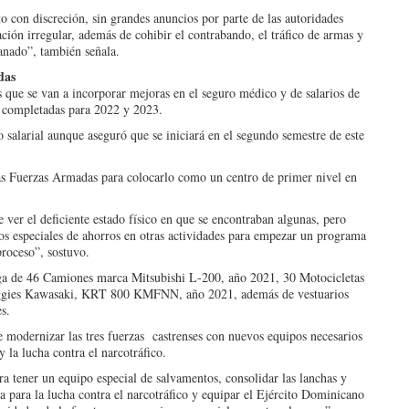
to con discreción, sin grandes anuncios por parte de las autoridades
ción irregular, además de cohibir el contrabando, el tráfico de armas y
anado”, también señala.
das
 que se van a incorporar mejoras en el seguro médico y de salarios de
 completadas para 2022 y 2023.
 salarial aunque aseguró que se iniciará en el segundo semestre de este
las Fuerzas Armadas para colocarlo como un centro de primer nivel en
e ver el deficiente estado físico en que se encontraban algunas, pero
s especiales de ahorros en otras actividades para empezar un programa
proceso”, sostuvo.
ega de 46 Camiones marca Mitsubishi L-200, año 2021, 30 Motocicletas
uggies Kawasaki, KRT 800 KMFNN, año 2021, además de vestuarios
es.
 modernizar las tres fuerzas castrenses con nuevos equipos necesarios
y la lucha contra el narcotráfico.
ra tener un equipo especial de salvamentos, consolidar las lanchas y
para la lucha contra el narcotráfico y equipar el Ejército Dominicano