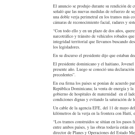
El anuncio se produjo durante su rendición de c
señaló que las nuevas medidas de refuerzo de se
una doble verja perimetral en los tramos más co
cámaras de reconocimiento facial, radares y sist
“Con todo ello y en un plazo de dos años, quere
narcotráfico y tránsito de vehículos robados qu
integridad territorial que llevamos buscando de
los legisladores.
En su discurso el presidente dijo que estaban d
El presidente dominicano y el haitiano, Jovenel 
presente año. Luego se conoció una declaración
precedentes”.
En esa firma los países se ponían de acuerdo pa
República Dominicana; la venta de energía y la 
gobierno de hospitales de maternidad en el lado 
condiciones dignas y evitando la saturación de l
Un cable de la agencia EFE, del 11 de mayo del
kilómetros de la verja en la frontera con Haití
“Los tramos construidos se sitúan en los pasos f
entre ambos países, y las obras todavía están e
director de Planes y Operaciones del Estado May