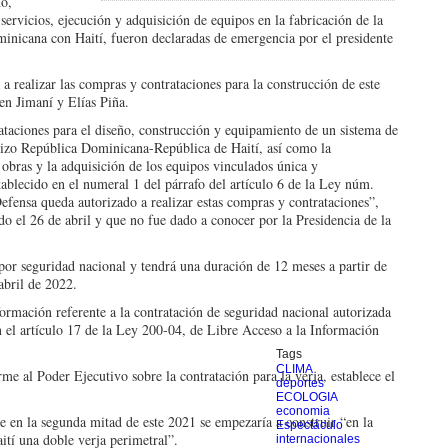
ño,
servicios, ejecución y adquisición de equipos en la fabricación de la
minicana con Haití, fueron declaradas de emergencia por el presidente
a realizar las compras y contrataciones para la construcción de este
en Jimaní y Elías Piña.
taciones para el diseño, construcción y equipamiento de un sistema de
terizo República Dominicana-República de Haití, así como la
s obras y la adquisición de los equipos vinculados única y
tablecido en el numeral 1 del párrafo del artículo 6 de la Ley núm.
efensa queda autorizado a realizar estas compras y contrataciones”,
ado el 26 de abril y que no fue dado a conocer por la Presidencia de la
 por seguridad nacional y tendrá una duración de 12 meses a partir de
abril de 2022.
ormación referente a la contratación de seguridad nacional autorizada
n el artículo 17 de la Ley 200-04, de Libre Acceso a la Información
Tags
CLIMA
me al Poder Ejecutivo sobre la contratación para la verja, establece el
deportes
ECOLOGIA
economia
 en la segunda mitad de este 2021 se empezaría a construir “en la
Espectáculo
ití una doble verja perimetral”.
internacionales