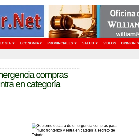
LOGIA ▼
ECONOMIA▼
PROVINCIALES ▼
SALUD ▼
VIDEOS
OPINION 
mergencia compras
entra en categoría