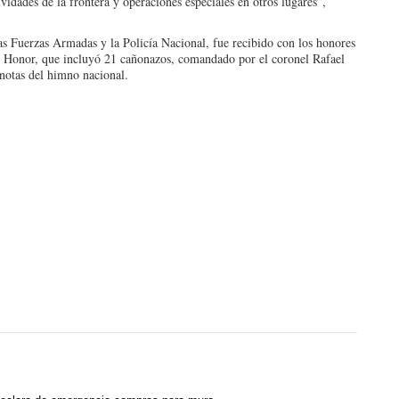
vidades de la frontera y operaciones especiales en otros lugares”,
s Fuerzas Armadas y la Policía Nacional, fue recibido con los honores
de Honor, que incluyó 21 cañonazos, comandado por el coronel Rafael
notas del himno nacional.