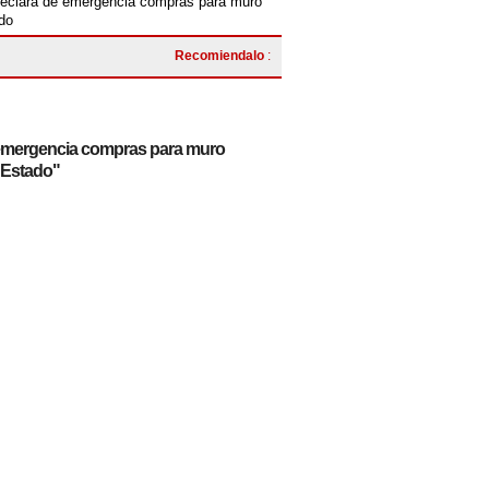
declara de emergencia compras para muro
ado
Recomiendalo
:
 emergencia compras para muro
e Estado"