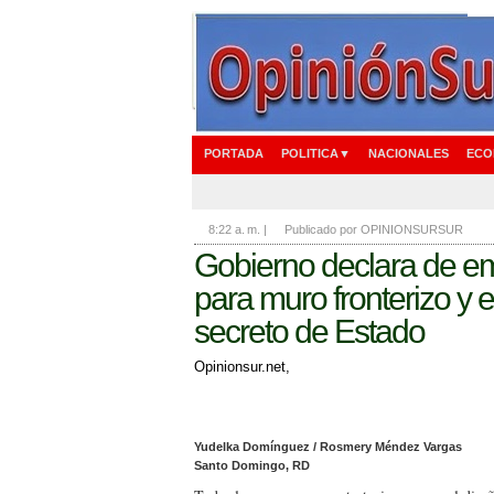
PORTADA
POLITICA▼
NACIONALES
ECO
8:22 a. m.
|
Publicado por OPINIONSURSUR
Gobierno declara de e
para muro fronterizo y 
secreto de Estado
Opinionsur.net,
Yudelka Domínguez / Rosmery Méndez Vargas
Santo Domingo, RD