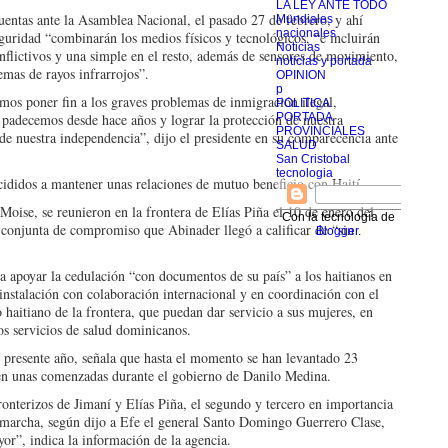
LA LEY ANTE TODO
uentas ante la Asamblea Nacional, el pasado 27 de febrero, y ahí
Mundiales
nacionales
guridad “combinarán los medios físicos y tecnológicos, “e incluirán
Noticias
nflictivos y una simple en el resto, además de sensores de movimiento,
noticias y portada
emas de rayos infrarrojos”.
OPINION
p
mos poner fin a los graves problemas de inmigración ilegal,
POLITICA
e padecemos desde hace años y lograr la protección de nuestra
PORTADA
PROVINCIALES
sde nuestra independencia”, dijo el presidente en su comparecencia ante
SALUD
San Cristobal
tecnologia
ecididos a mantener unas relaciones de mutuo beneficio con Haití.
Moise, se reunieron en la frontera de Elías Piña el 10 de enero del
Con la tecnología de
 conjunta de compromiso que Abinader llegó a calificar de “sin
Blogger
.
ra apoyar la cedulación “con documentos de su país” a los haitianos en
instalación con colaboración internacional y en coordinación con el
haitiano de la frontera, que puedan dar servicio a sus mujeres, en
os servicios de salud dominicanos.
 presente año, señala que hasta el momento se han levantado 23
, en unas comenzadas durante el gobierno de Danilo Medina.
ronterizos de Jimaní y Elías Piña, el segundo y tercero en importancia
n marcha, según dijo a Efe el general Santo Domingo Guerrero Clase,
or”, indica la información de la agencia.