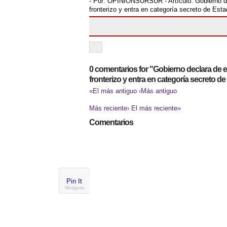
- Por:
OPINIONSURSUR
- Artículo:
Gobierno 
fronterizo y entra en categoría secreto de Est
0 comentarios for "Gobierno declara de
fronterizo y entra en categoría secreto d
«El más antiguo
‹Más antiguo
Más reciente›
El más reciente»
Comentarios
Pin It
Widgets