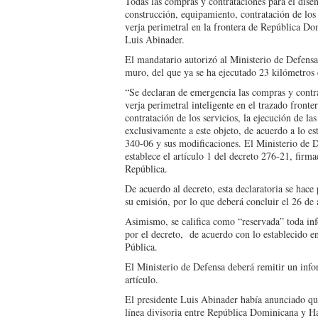
Todas las compras y contrataciones para el dise
construcción, equipamiento, contratación de los 
verja perimetral en la frontera de República Do
Luis Abinader.
El mandatario autorizó al Ministerio de Defensa 
muro, del que ya se ha ejecutado 23 kilómetros 
“Se declaran de emergencia las compras y contra
verja perimetral inteligente en el trazado fron
contratación de los servicios, la ejecución de la
exclusivamente a este objeto, de acuerdo a lo es
340-06 y sus modificaciones. El Ministerio de D
establece el artículo 1 del decreto 276-21, firm
República.
De acuerdo al decreto, esta declaratoria se hace
su emisión, por lo que deberá concluir el 26 de 
Asimismo, se califica como “reservada” toda inf
por el decreto, de acuerdo con lo establecido e
Pública.
El Ministerio de Defensa deberá remitir un infor
artículo.
El presidente Luis Abinader había anunciado que
línea divisoria entre República Dominicana y Ha