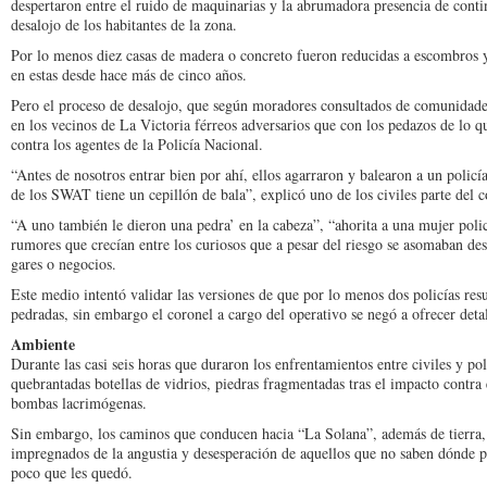
des­pertaron entre el ruido de maquinarias y la abruma­dora presencia de contin­
desalojo de los habitantes de la zona.
Por lo menos diez casas de madera o concreto fue­ron reducidas a escombros y 
en estas desde hace más de cinco años.
Pero el proceso de desalo­jo, que según moradores consultados de comunida­des
en los vecinos de La Victoria fé­rreos adversarios que con los pedazos de lo qu
contra los agen­tes de la Policía Nacional.
“Antes de nosotros entrar bien por ahí, ellos agarra­ron y balearon a un poli­c
de los SWAT tiene un cepillón de bala”, explicó uno de los civiles parte del co
“A uno también le dieron una pedra’ en la cabeza”, “ahorita a una mujer po­lic
rumores que crecían entre los curio­sos que a pesar del riesgo se asomaban des
gares o negocios.
Este medio intentó validar las versiones de que por lo menos dos policías resu
pedradas, sin em­bargo el coronel a cargo del operativo se negó a ofrecer detal
Ambiente
Durante las casi seis horas que duraron los enfrenta­mientos entre civiles y po­li
quebrantadas bote­llas de vidrios, piedras frag­mentadas tras el impacto contra
bombas lacrimógenas.
Sin embargo, los caminos que conducen hacia “La Solana”, además de tierra, 
impregnados de la angustia y desesperación de aquellos que no saben dón­de p
poco que les quedó.