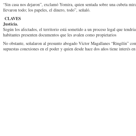
“Sin casa nos dejaron”, ex­clamó Yomira, quien senta­da sobre una cubeta mira
llevaron todo; los papeles, el dinero, todo”, se­ñaló.
CLAVES
Justicia.
Según los afectados, el territorio está sometido a un proceso legal que tendrí
habitantes presenten documentos que les ava­len como propietarios
No obstante, señala­ron al presunto abogado Víctor Magallanes “Rin­gilín” co
supuestas conexiones en el poder y quien desde hace dos años tiene in­terés en