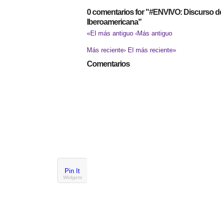
0 comentarios for "#ENVIVO: Discurso 
Iberoamericana"
«El más antiguo
‹Más antiguo
Más reciente›
El más reciente»
Comentarios
Pin It
Widgets