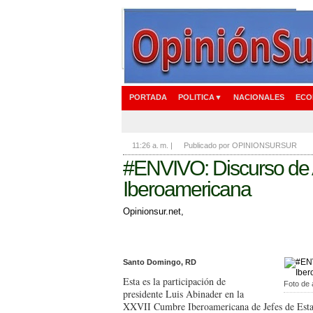
PORTADA
POLITICA▼
NACIONALES
ECO
11:26 a. m.
|
Publicado por OPINIONSURSUR
#ENVIVO: Discurso de
Iberoamericana
Opinionsur.net,
Santo Domingo, RD
Esta es la participación de
Foto de 
presidente Luis Abinader en la
XXVII Cumbre Iberoamericana de Jefes de Esta