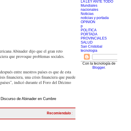
LA LEY ANTE TODO
Mundiales
nacionales
Noticias
noticias y portada
OPINION
p
POLITICA
PORTADA
PROVINCIALES
SALUD
San Cristobal
ricana Abinader dijo que el gran reto
tecnologia
nciera que provoque problemas sociales.
Con la tecnología de
Blogger
.
espués entre nuestros países es que de esta
sis financiera, una crisis financiera que puede
 países”, indicó durante el Foro del Décimo
Discurso de Abinader en Cumbre
Recomiendalo
: