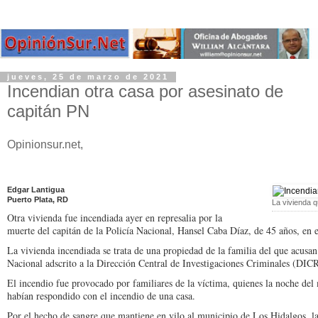
jueves, 25 de marzo de 2021
Incendian otra casa por asesinato de
capitán PN
Opinionsur.net,
Edgar Lantigua
Puerto Plata, RD
La vivienda q
Otra vivienda fue incendia­da ayer en represalia por la
muerte del capitán de la Po­licía Nacional, Hansel Caba Díaz, de 45 años, en
La vivienda incendiada se trata de una propiedad de la familia del que acusan 
Nacional adscri­to a la Dirección Central de Investigaciones Criminales (DIC
El incendio fue provocado por familiares de la víctima, quienes la noche del 
habían respondido con el incendio de una casa.
Por el hecho de sangre que mantiene en vilo al munici­pio de Los Hidalgos, la