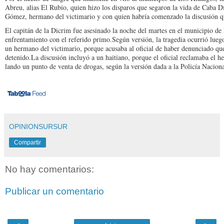
Abreu, alias El Ru­bio, quien hizo los disparos que segaron la vida de Ca­ba 
Gómez, her­mano del victimario y con quien habría comenzado la discusión q
El capitán de la Dicrim fue asesinado la noche del mar­tes en el municipio 
enfrentamien­to con el referido primo.Según versión, la trage­dia ocurrió lue
un hermano del victi­mario, porque acusaba al oficial de haber denuncia­do que
detenido.La discusión incluyó a un haitiano, porque el oficial reclamaba el hec
lando un punto de venta de drogas, según la versión da­da a la Policía Naciona
OPINIONSURSUR
Compartir
No hay comentarios:
Publicar un comentario