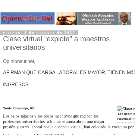
viernes, 2 de octubre de 2020
Clase virtual “explota” a maestros
universitarios
Opinionsur.net,
AFIRMAN QUE CARGA LABORAL ES MAYOR, TIENEN Má
INGRESOS
Santo Domingo, RD
Los docente
Los bajos salarios y los pocos incentivos que reciben los
responsabil
profesores universitarios, a lo que se suma ahora una mayor
presión y estrés laboral por la docencia virtual, han colocado la vocación por 