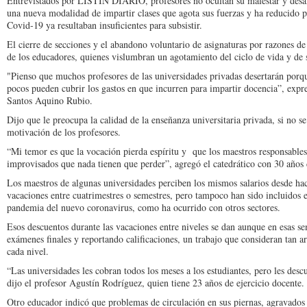
Entrevistados por LISTÍN DIARIO, profesores no ocultan su malestar y desali
una nueva modalidad de impartir clases que agota sus fuerzas y ha reducido p
Covid-19 ya resultaban insuficientes para subsistir.
El cierre de secciones y el abandono voluntario de asignaturas por razones d
de los educadores, quienes vislumbran un agotamiento del ciclo de vida y de se
"Pienso que muchos profesores de las universidades privadas desertarán porque
pocos pueden cubrir los gastos en que incurren para impartir docencia”, expr
Santos Aquino Rubio.
Dijo que le preocupa la calidad de la enseñanza universitaria privada, si no s
motivación de los profesores.
“Mi temor es que la vocación pierda espíritu y que los maestros responsable
improvisados que nada tienen que perder”, agregó el catedrático con 30 años d
Los maestros de algunas universidades perciben los mismos salarios desde hac
vacaciones entre cuatrimestres o semestres, pero tampoco han sido incluidos 
pandemia del nuevo coronavirus, como ha ocurrido con otros sectores.
Esos descuentos durante las vacaciones entre niveles se dan aunque en esas se
exámenes finales y reportando calificaciones, un trabajo que consideran tan a
cada nivel.
“Las universidades les cobran todos los meses a los estudiantes, pero les desc
dijo el profesor Agustín Rodríguez, quien tiene 23 años de ejercicio docente.
Otro educador indicó que problemas de circulación en sus piernas, agravados