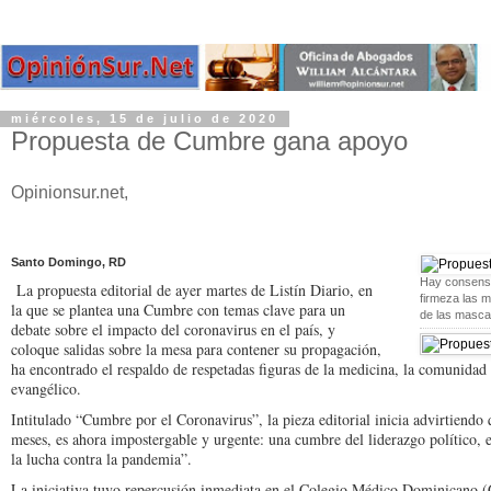
miércoles, 15 de julio de 2020
Propuesta de Cumbre gana apoyo
Opinionsur.net,
Santo Domingo, RD
Hay consenso
La propuesta editorial de ayer martes de Listín Dia­rio, en
firmeza las m
la que se plantea una Cumbre con temas clave para un
de las mascar
debate so­bre el impacto del corona­virus en el país, y
coloque salidas sobre la mesa para contener su propagación,
ha encontrado el respaldo de respetadas figuras de la medicina, la comunidad
evangélico.
Intitulado “Cumbre por el Coronavirus”, la pieza editorial inicia advirtien­do
meses, es ahora impostergable y urgente: una cumbre del liderazgo político, e
la lucha contra la pandemia”.
La iniciativa tuvo re­percusión inmediata en el Colegio Médico Domi­nicano