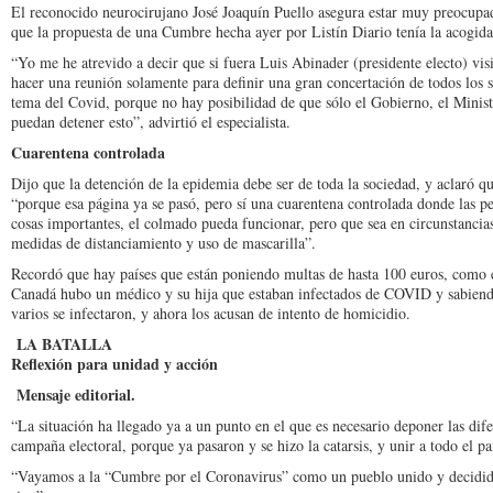
El reconocido neurociru­jano José Joaquín Puello asegura estar muy preocu­pa
que la pro­puesta de una Cumbre he­cha ayer por Listín Diario tenía la acogid
“Yo me he atrevido a decir que si fuera Luis Abi­nader (presidente elec­to) vi
hacer una reunión solamente para definir una gran con­certación de todos los se
tema del Covid, porque no hay posibilidad de que sólo el Gobierno, el Ministe
puedan detener esto”, ad­virtió el especialista.
Cuarentena controlada
Dijo que la detención de la epidemia debe ser de toda la sociedad, y aclaró q
“porque esa página ya se pasó, pero sí una cuarentena controla­da donde las per
cosas importantes, el colmado pueda funcio­nar, pero que sea en cir­cunstanci
medidas de distanciamien­to y uso de mascarilla”.
Recordó que hay países que están poniendo mul­tas de hasta 100 euros, co­mo
Canadá hu­bo un médico y su hija que estaban infectados de CO­VID y sabiendo 
varios se infectaron, y ahora los acusan de intento de homicidio.
LA BATALLA
Reflexión para unidad y acción
Mensaje editorial.
“La situación ha llegado ya a un punto en el que es necesario deponer las difer
cam­paña electoral, porque ya pasaron y se hizo la catarsis, y unir a todo el pa
“Vayamos a la “Cum­bre por el Coronavirus” como un pueblo unido y decidido 