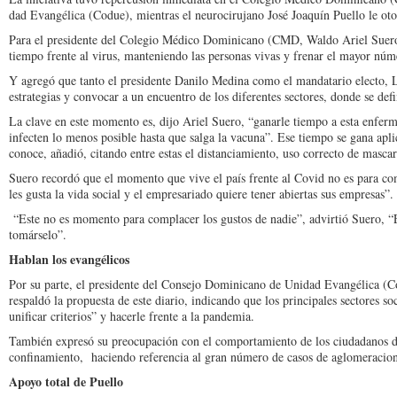
dad Evangélica (Codue), mientras el neurociruja­no José Joaquín Puello le ot
Para el presidente del Colegio Médico Dominica­no (CMD, Waldo Ariel Sue­ro
tiempo frente al virus, manteniendo las personas vivas y frenar el mayor nú
Y agregó que tanto el presidente Danilo Medina como el mandatario elec­to, L
estra­tegias y convocar a un en­cuentro de los diferentes sectores, donde se def
La clave en este mo­mento es, dijo Ariel Sue­ro, “ganarle tiempo a es­ta enfer
infecten lo menos posible hasta que salga la vacuna”. Ese tiempo se gana ap
conoce, añadió, ci­tando entre estas el distan­ciamiento, uso correcto de mascar
Suero recordó que el mo­mento que vive el país fren­te al Covid no es para com
les gusta la vi­da social y el empresaria­do quiere tener abiertas sus empresas”.
“Este no es momento pa­ra complacer los gustos de nadie”, advirtió Suero, “
tomárselo”.
Hablan los evangélicos
Por su parte, el presiden­te del Consejo Dominicano de Unidad Evangélica (Co
respaldó la propues­ta de este diario, indicando que los principales sectores soc
unificar cri­terios” y hacerle frente a la pandemia.
También expresó su pre­ocupación con el comporta­miento de los ciudadanos des
confinamiento, haciendo referencia al gran número de casos de aglo­meracion
Apoyo total de Puello