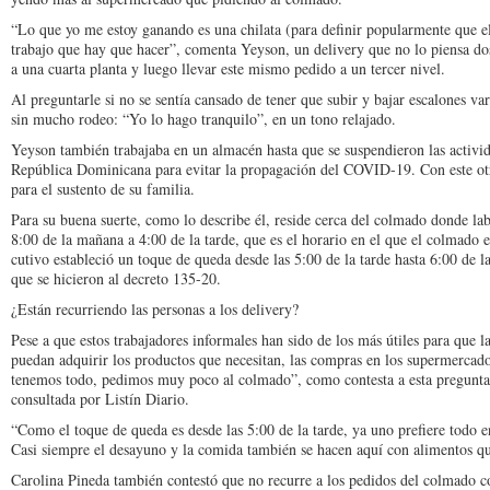
“Lo que yo me estoy ga­nando es una chilata (para definir popularmente que el
trabajo que hay que hacer”, comenta Yeyson, un delivery que no lo piensa dos
a una cuarta planta y luego llevar este mismo pedido a un tercer nivel.
Al preguntarle si no se sentía cansado de tener que subir y bajar escalo­nes var
sin mucho rodeo: “Yo lo hago tranquilo”, en un tono re­lajado.
Yeyson también traba­jaba en un almacén has­ta que se suspendieron las activ
República Do­minicana para evitar la pro­pagación del COVID-19. Con este ot
para el sustento de su familia.
Para su buena suerte, como lo describe él, resi­de cerca del colmado don­de lab
8:00 de la mañana a 4:00 de la tarde, que es el horario en el que el colmado e
cutivo estableció un toque de queda desde las 5:00 de la tarde hasta 6:00 de l
que se hicieron al decreto 135-20.
¿Están recurriendo las personas a los delivery?
Pese a que estos trabaja­dores informales han sido de los más útiles para que l
puedan ad­quirir los productos que ne­cesitan, las compras en los supermerca
tenemos todo, pedimos muy poco al colmado”, co­mo contesta a esta pregun­t
consultada por Listín Diario.
“Como el toque de que­da es desde las 5:00 de la tarde, ya uno prefiere to­do
Casi siem­pre el desayuno y la comida también se hacen aquí con alimentos qu
Carolina Pineda tam­bién contestó que no recu­rre a los pedidos del colma­do 