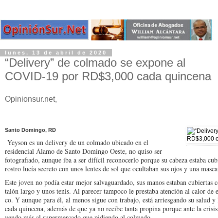
lunes, 13 de abril de 2020
“Delivery” de colmado se expone al
COVID-19 por RD$3,000 cada quincena
Opinionsur.net,
Santo Domingo, RD
Yeyson es un delivery de un colmado ubicado en el
residencial Álamo de Santo Domingo Oeste, no quiso ser
fotografiado, aunque iba a ser difícil re­conocerlo porque su ca­beza estaba cu
rostro lucía secre­to con unos lentes de sol que ocultaban sus ojos y una mascar
Este joven no podía es­tar mejor salvaguardado, sus manos estaban cu­biertas c
talón largo y unos tenis. Al parecer tampoco le prestaba atención al ca­lor de e
co. Y aunque para él, al me­nos sigue con trabajo, está arriesgando su salud y
cada quincena, además de que ya no recibe tanta propina porque ante la crisis s
yen­do más al supermercado que pidiendo al colmado.