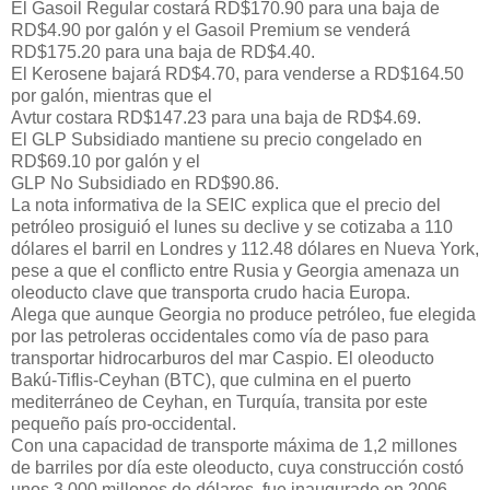
El Gasoil Regular costará RD$170.90 para una baja de
RD$4.90 por galón y el Gasoil Premium se venderá
RD$175.20 para una baja de RD$4.40.
El Kerosene bajará RD$4.70, para venderse a RD$164.50
por galón, mientras que el
Avtur costara RD$147.23 para una baja de RD$4.69.
El GLP Subsidiado mantiene su precio congelado en
RD$69.10 por galón y el
GLP No Subsidiado en RD$90.86.
La nota informativa de la SEIC explica que el precio del
petróleo prosiguió el lunes su declive y se cotizaba a 110
dólares el barril en Londres y 112.48 dólares en Nueva York,
pese a que el conflicto entre Rusia y Georgia amenaza un
oleoducto clave que transporta crudo hacia Europa.
Alega que aunque Georgia no produce petróleo, fue elegida
por las petroleras occidentales como vía de paso para
transportar hidrocarburos del mar Caspio. El oleoducto
Bakú-Tiflis-Ceyhan (BTC), que culmina en el puerto
mediterráneo de Ceyhan, en Turquía, transita por este
pequeño país pro-occidental.
Con una capacidad de transporte máxima de 1,2 millones
de barriles por día este oleoducto, cuya construcción costó
unos 3.000 millones de dólares, fue inaugurado en 2006.