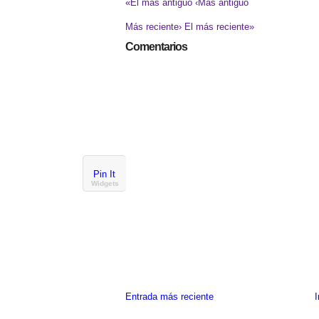
«El más antiguo
‹Más antiguo
Más reciente›
El más reciente»
Comentarios
Pin It
Widgets
Entrada más reciente
I