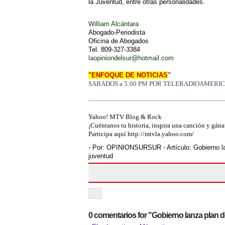
la Juventud, entre otras personalidades.
William Alcántara
Abogado-Periodista
Oficina de Abogados
Tel. 809-327-3384
laopiniondelsur@hotmail.com
"ENFOQUE DE NOTICIAS
"
SABADOS a 5:00 PM POR TELERADIOAMERIC
Yahoo! MTV Blog & Rock
¡Cuéntanos tu historia, inspira una canción y gán
Participa aquí http://mtvla.yahoo.com/
- Por:
OPINIONSURSUR
- Artículo:
Gobierno l
juventud
0 comentarios for "Gobierno lanza plan de