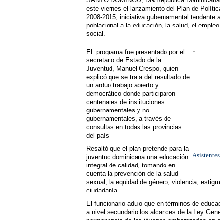
SANTO DOMINGO, DN/República Dominicana.-E
este viernes el lanzamiento del Plan de Políti
2008-2015, iniciativa gubernamental tendente 
poblacional a la educación, la salud, el empleo, 
social.
El programa fue presentado por el
secretario de Estado de la
Juventud, Manuel Crespo, quien
explicó que se trata del resultado de
un arduo trabajo abierto y
democrático donde participaron
centenares de instituciones
gubernamentales y no
gubernamentales, a través de
consultas en todas las provincias
del país.
Resaltó que el plan pretende para la
Asistentes
juventud dominicana una educación
integral de calidad, tomando en
cuenta la prevención de la salud
sexual, la equidad de género, violencia, estigm
ciudadanía.
El funcionario adujo que en términos de educ
a nivel secundario los alcances de la Ley Gene