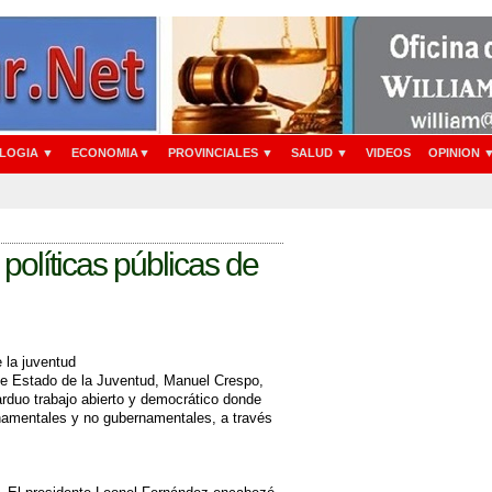
LOGIA ▼
ECONOMIA▼
PROVINCIALES ▼
SALUD ▼
VIDEOS
OPINION 
políticas públicas de
 la juventud
 de Estado de la Juventud, Manuel Crespo,
 arduo trabajo abierto y democrático donde
rnamentales y no gubernamentales, a través