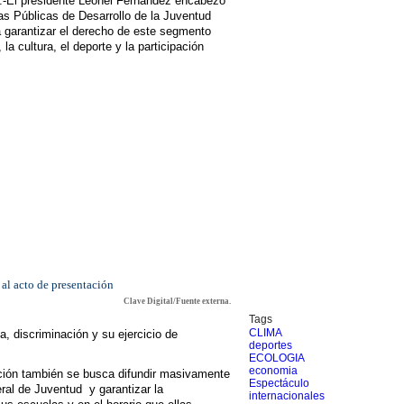
l presidente Leonel Fernández encabezó
cas Públicas de Desarrollo de la Juventud
a garantizar el derecho de este segmento
la cultura, el deporte y la participación
 al acto de presentación
Clave Digital/Fuente externa.
Tags
CLIMA
a, discriminación y su ejercicio de
deportes
ECOLOGIA
economia
ación también se busca difundir masivamente
Espectáculo
ral de Juventud y garantizar la
internacionales