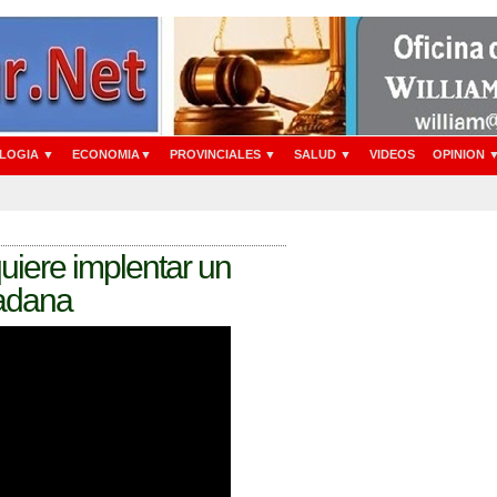
LOGIA ▼
ECONOMIA▼
PROVINCIALES ▼
SALUD ▼
VIDEOS
OPINION 
uiere implentar un
dadana