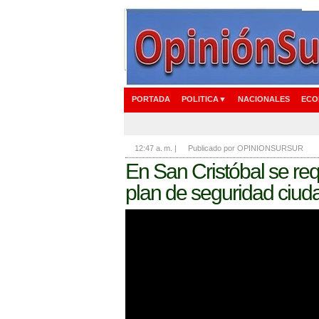
PORTADA
POLITICA▼
NACIONALES
ECO
12:47 a. m.
|
Publicado por OPINIONSURSUR
En San Cristóbal se req
plan de seguridad ciu