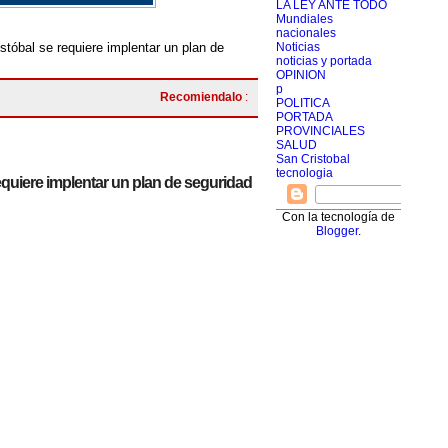
LA LEY ANTE TODO
Mundiales
nacionales
stóbal se requiere implentar un plan de
Noticias
noticias y portada
OPINION
p
Recomiendalo
:
POLITICA
PORTADA
PROVINCIALES
SALUD
San Cristobal
tecnologia
equiere implentar un plan de seguridad
Con la tecnología de
Blogger
.