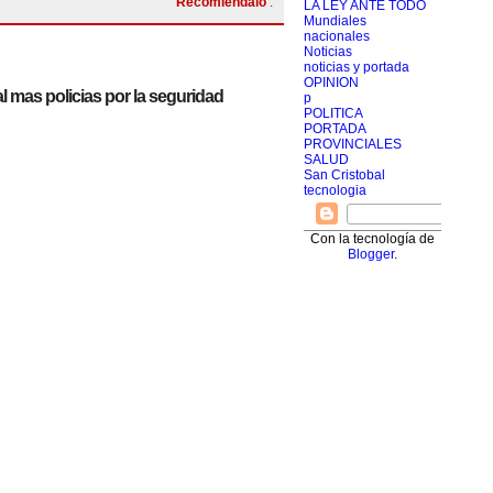
Recomiendalo
:
LA LEY ANTE TODO
Mundiales
nacionales
Noticias
noticias y portada
OPINION
l mas policias por la seguridad
p
POLITICA
PORTADA
PROVINCIALES
SALUD
San Cristobal
tecnologia
Con la tecnología de
Blogger
.