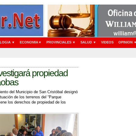
LOGIA ▼
ECONOMIA▼
PROVINCIALES ▼
SALUD ▼
VIDEOS
OPINION 
vestigará propiedad
aobas
nto del Municipio de San Cristóbal designó
ituación de los terrenos del “Parque
iene los derechos de propiedad de los