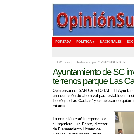
PORTADA
POLITICA▼
NACIONALES
ECO
1:01 p. m.
|
Publicado por OPINIONSURSUR
Ayuntamiento de SC in
terrenos parque Las C
Opinionsur.net,SAN CRISTÓBAL.- El Ayuntamie
una comisión de alto nivel para establecer la s
Ecológico Las Caobas” y establecer de quién t
mismos.
La comisión está integrada por
el ingeniero Luis Pérez, director
de Planeamiento Urbano del