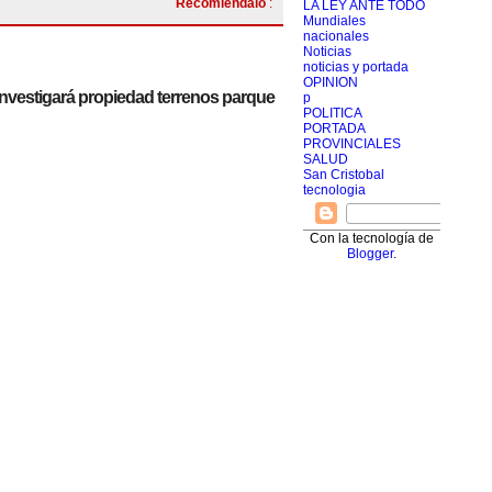
Recomiendalo
:
LA LEY ANTE TODO
Mundiales
nacionales
Noticias
noticias y portada
OPINION
nvestigará propiedad terrenos parque
p
POLITICA
PORTADA
PROVINCIALES
SALUD
San Cristobal
tecnologia
Con la tecnología de
Blogger
.