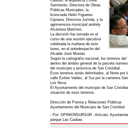
Cabildo; la arquitecta Emilia
Sarmiento, Directora de Obras
Públicas Municiples; la
licenciada Heilin Figuereo
Cipriana, Directora Jurírida; y la
agrimensora municipal andrely
Alcántara Martínez.
La decisión fue tomada en el
curso de una reunión ejecutiva
celebrada la mañana de este
lunes, en el antedespacho del
Alcalde José Montás.
Según la cartografía nacional, los terrenos de
dentro del ámbito general de la parcela número
del municipio y provincia de San Cristóbal.
Esos terrenos están delimitados, al Norte por l
calle Esther Valdez, al Sur por la carretera Sá
Los Nova.
El Ayuntamiento del municipio de San Cristóbal
situación de esos terrenos.
Dirección de Prensa y Relaciones Públicas
Ayuntamiento del Municipio de San Cristóbal
- Por:
OPINIONSURSUR
- Artículo:
Ayuntamien
parque Las Caobas