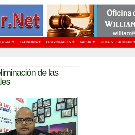
LOGIA ▼
ECONOMIA▼
PROVINCIALES ▼
SALUD ▼
VIDEOS
OPINION 
eliminación de las
les