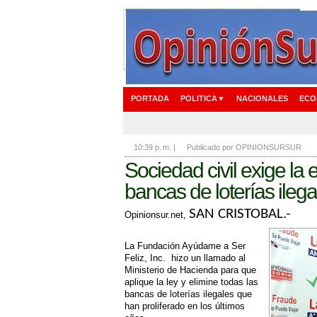
PORTADA
POLITICA▼
NACIONALES
ECO
10:39 p. m.
|
Publicado por OPINIONSURSUR
Sociedad civil exige la 
bancas de loterías ilega
SAN CRISTOBAL.- 
Opinionsur.net,
La Fundación Ayúdame a Ser
Feliz, Inc. hizo un llamado al
Ministerio de Hacienda para que
aplique la ley y elimine todas las
bancas de loterías ilegales que
han proliferado en los últimos