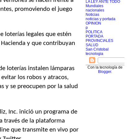
 verifones se hacen frente a 
LA LEY ANTE TODO
Mundiales
entes, promoviendo el juego 
nacionales
Noticias
noticias y portada
OPINION
p
POLITICA
 loterías legales que estén 
PORTADA
PROVINCIALES
e Hacienda y que contribuyan 
SALUD
San Cristobal
tecnologia
Con la tecnología de
e loterías instalen lámparas 
Blogger
.
evitar los robos y atracos, 
s y se preocupen por la salud 
z, Inc. inició un programa de 
 a través de la plataforma 
ine que transmite en vivo por 
Twitter. 