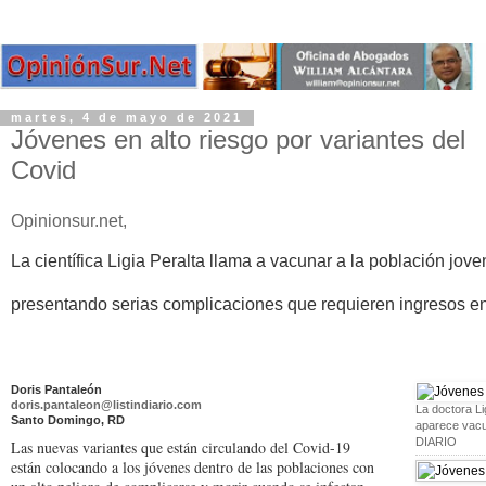
martes, 4 de mayo de 2021
Jóvenes en alto riesgo por variantes del
Covid
Opinionsur.net,
La científica Ligia Peralta llama a vacunar a la población jov
presentando serias complicaciones que requieren ingresos en
Doris Pantaleón
doris.pantaleon@listindiario.com
La doctora Lig
Santo Domingo, RD
aparece vacu
DIARIO
Las nuevas variantes que están circulando del Covid-19
están colocando a los jóvenes dentro de las poblaciones con