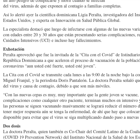
un alto peligro de complicarse y morir cuando se infectan
del virus, además de que exponen al contagio a familias completas.
Así lo alertó ayer la científica dominicana Ligia Peralta, investigadora del In
Estados Unidos, y experta en Innovación en Salud Pública Global.
La especialista destacó que luego de infectarse con algunas de las nuevas vari
con edades entre 20 y 30 años que están presentando serias complicaciones, r
Cuidados Intensivos (UCI) e incluso hay fallecimientos.
Exhotación
Peralta aprovechó que fue la invitada de la “Cita con el Covid” de listíndiari
República Dominicana a que aceleren el proceso de vacunación de la poblaci
coronavirus “aun usted esté fuerte, usted esté joven”.
La Cita con el Covid se transmite cada lunes a las 9:00 de la noche bajo la co
Miguel Franjul, y la periodista Doris Pantaleón. La doctora Peralta señaló qu
del virus y causa de contagio, debido a que son más móviles.
“Con las nuevas cepas es muy, muy importante que la gente joven se vacune,
complicaciones como cualquier otro paciente, terminan muchos en intensivo y
las personas se siguen vacunando masivamente se logrará reducir el número de
tener mejor respuesta aún se tenga la enfermedad, de ahí que hay que colocar
disponible para evitar que el virus se siga multiplicando dando paso a nuevas 
Dos dosis
La doctora Peralta, quien también es Co-Chair del Comité Latino de la Coa
(COVID 19 Prevention Network) del Instituto Nacional de la Salud de los Est