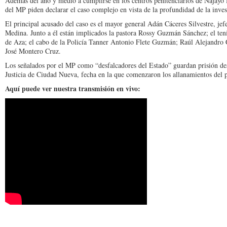
Además del año y medio a cumplirse en los centros penitenciarios de Najayo 
del MP piden declarar el caso complejo en vista de la profundidad de la inve
El principal acusado del caso es el mayor general Adán Cáceres Silvestre, jef
Medina. Junto a él están implicados la pastora Rossy Guzmán Sánchez; el teni
de Aza; el cabo de la Policía Tanner Antonio Flete Guzmán; Raúl Alejandro
José Montero Cruz.
Los señalados por el MP como “desfalcadores del Estado” guardan prisión des
Justicia de Ciudad Nueva, fecha en la que comenzaron los allanamientos del 
Aquí puede ver nuestra transmisión en vivo: