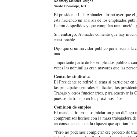
Rosmery Méndez Vargas
Santo Domingo, RD
El presidente Luis Abina­der afirmó ayer que el 
está haciendo un análisis de los empleados públ
fueron des­pedidos y que cumplían una función p
Sin embargo, Abinader comentó que hay muchos 
cuestionable.
Dijo que si un servidor público pertenecía a la 
una
importante parte de los em­pleados públicos ca
veces las nomi­nillas eran mayores que las perso
Centrales sindicales
El Presidente se refirió al tema al participar en
las princi­pales centrales sindicales, los presid
Trabajo y otros funcio­narios, para reactivar l
pues­tos de trabajo en los próxi­mos años.
Comisión de empleo
El mandatario propuso ini­ciar un gran diálogo na
compromisos hechos con la masa trabajadora de 
en con­secuencia con la riqueza que aportan los t
“Pero no podemos comple­tar ese proceso de tra