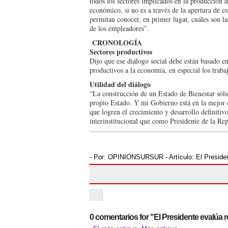
todos los sec­tores implicados en la pro­ducción 
económico, si no es a través de la apertura de es
permitan conocer, en primer lugar, cuáles son l
de los empleadores”.
CRONOLOGÍA
Sectores productivos
Dijo que ese diálogo so­cial debe están basado en
productivos a la econo­mía, en especial los tra­b
Utilidad del diálogo
“La construcción de un Estado de Bienestar só­lid
propio Estado. Y mi Go­bierno está en la mejor d
que logren el crecimiento y desarrollo definitiv
interinstitucio­nal que como Presidente de la Re
- Por:
OPINIONSURSUR
- Artículo:
El Preside
0 comentarios for "El Presidente evalúa