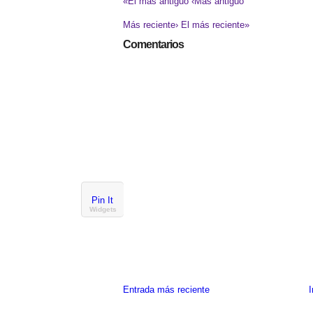
«El más antiguo
‹Más antiguo
Más reciente›
El más reciente»
Comentarios
Pin It
Widgets
Entrada más reciente
I