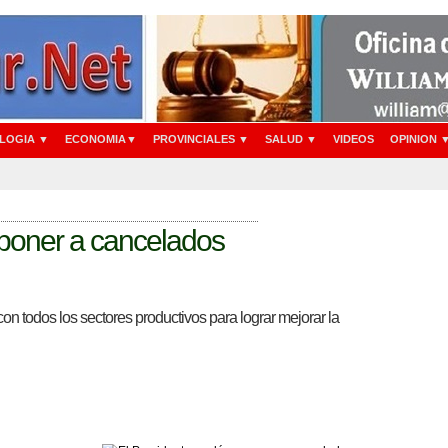
LOGIA ▼
ECONOMIA▼
PROVINCIALES ▼
SALUD ▼
VIDEOS
OPINION 
eponer a cancelados
n todos los sectores productivos para lograr mejorar la