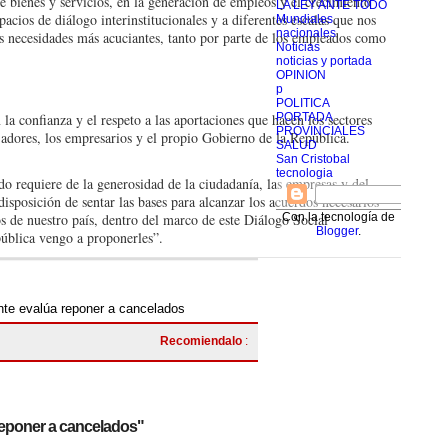
de bienes y servi­cios, en la generación de empleos y el crecimiento
LA LEY ANTE TODO
pacios de diálogo interinstitucio­nales y a diferentes escalas que nos
Mundiales
nacionales
as necesidades más acu­ciantes, tanto por parte de los empleados como
Noticias
noticias y portada
OPINION
p
POLITICA
 la confianza y el res­peto a las aportaciones que hacen los sectores
PORTADA
PROVINCIALES
ajadores, los empresa­rios y el propio Gobierno de la República.
SALUD
San Cristobal
tecnologia
o requiere de la gene­rosidad de la ciudada­nía, las empresas y del
isposición de sentar las bases para alcanzar los acuerdos necesarios
os de nuestro país, dentro del marco de este Diálo­go Social
Con la tecnología de
Blogger
.
pública vengo a proponerles”.
nte evalúa reponer a cancelados
Recomiendalo
:
 reponer a cancelados"