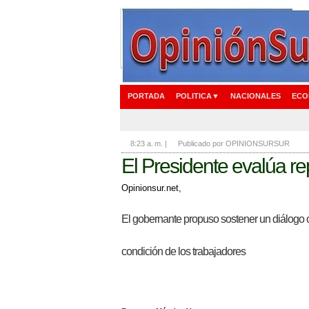
PORTADA
POLITICA▼
NACIONALES
ECO
8:23 a. m.
|
Publicado por OPINIONSURSUR
El Presidente evalúa r
Opinionsur.net,
El gobernante propuso sostener un diálogo co
condición de los trabajadores