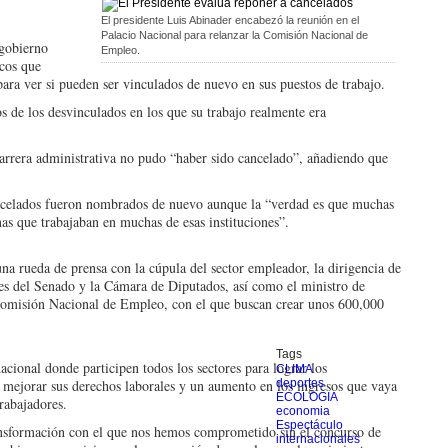
El presidente Luis Abinader encabezó la reunión en el
Palacio Nacional para relanzar la Comisión Nacional de
go­bierno
Empleo.
icos que
ara ver si pueden ser vinculados de nuevo en sus puestos de trabajo.
de los desvinculados en los que su trabajo realmente era
ca­rrera administrativa no pudo “haber sido cance­lado”, añadiendo que
ncela­dos fueron nombrados de nuevo aunque la “verdad es que muchas
nas que trabajaban en muchas de esas institucio­nes”.
 una rueda de prensa con la cú­pula del sector empleador, la dirigencia de
entes del Sena­do y la Cámara de Diputa­dos, así como el ministro de
a Comisión Nacional de Em­pleo, con el que buscan crear unos 600,000
Tags
cio­nal donde participen todos los sectores para lograr los
CLIMA
mejorar sus derechos labo­rales y un aumento en los ingresos que vaya
deportes
ECOLOGIA
rabajado­res.
economia
Espectáculo
nsfor­mación con el que nos he­mos comprometido sin el concurso de
internacionales