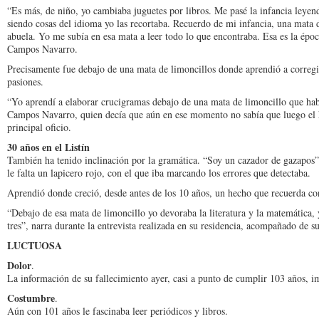
“Es más, de niño, yo cambiaba juguetes por libros. Me pasé la infancia leye
siendo cosas del idioma yo las recortaba. Recuerdo de mi infancia, una mata 
abuela. Yo me subía en esa mata a leer todo lo que encontraba. Esa es la époc
Campos Navarro.
Precisamente fue debajo de una mata de limoncillos donde aprendió a corregir
pasiones.
“Yo aprendí a elaborar crucigramas debajo de una mata de limoncillo que habí
Campos Navarro, quien decía que aún en ese momento no sabía que luego el h
principal oficio.
30 años en el Listín
También ha tenido inclinación por la gramática. “Soy un cazador de gazapos”,
le falta un lapicero rojo, con el que iba marcando los errores que detectaba.
Aprendió donde creció, desde antes de los 10 años, un hecho que recuerda c
“Debajo de esa mata de limoncillo yo devoraba la literatura y la matemática, 
tres”, narra durante la entrevista realizada en su residencia, acompañado de su
LUCTUOSA
Dolor
.
La información de su fallecimiento ayer, casi a punto de cumplir 103 años, im
Costumbre
.
Aún con 101 años le fascinaba leer periódicos y libros.