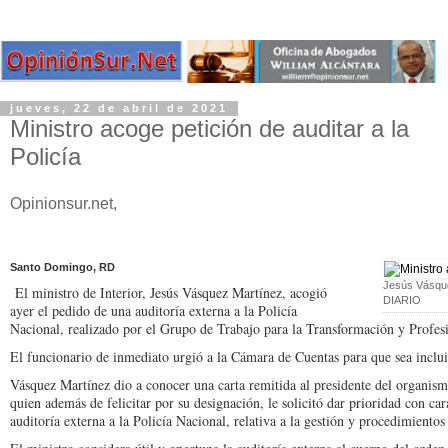
jueves, 22 de abril de 2021
Ministro acoge petición de auditar a la
Policía
Opinionsur.net,
Santo Domingo, RD
Jesús Vásquez
El ministro de Interior, Je­sús Vásquez Martínez, aco­gió
DIARIO
ayer el pedido de una auditoría externa a la Poli­cía
Nacional, realizado por el Grupo de Trabajo para la Transformación y Profesio
El funcionario de inme­diato urgió a la Cámara de Cuentas para que sea in­clui
Vásquez Martínez dio a conocer una carta remiti­da al presidente del orga­nism
quien además de felicitar por su designación, le solicitó dar prioridad con car
auditoría externa a la Policía Nacional, relativa a la gestión y procedimien­tos