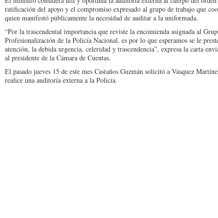
El ministro considera útil y oportuna la audito­ría externa al cuerpo del orden
ra­tificación del apoyo y el compromiso expresado al grupo de trabajo que co
quien manifestó públicamente la necesidad de auditar a la uniformada.
“Por la trascendental importancia que reviste la encomienda asignada al Gru
Profe­sionalización de la Policía Nacional, es por lo que es­peramos se le preste
atención, la debida ur­gencia, celeridad y trascen­dencia”, expresa la carta env
al pre­sidente de la Cámara de Cuentas.
El pasado jueves 15 de este mes Castaños Guzmán solicitó a Vásquez Martíne
realice una audi­toría externa a la Policía.