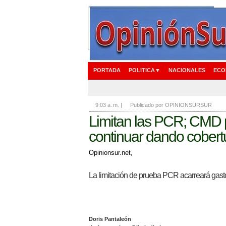
PORTADA
POLITICA▼
NACIONALES
ECO
9:03 a. m.
|
Publicado por OPINIONSURSUR
Limitan las PCR; CMD 
continuar dando cobert
Opinionsur.net,
La limitación de prueba PCR acarreará gast
Doris Pantaleón