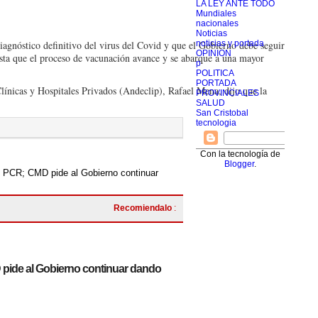
LA LEY ANTE TODO
Mundiales
nacionales
Noticias
iagnóstico definitivo del virus del Covid y que el Gobierno debe seguir
noticias y portada
OPINION
asta que el proceso de vacunación avance y se abarque a una mayor
p
POLITICA
PORTADA
Clínicas y Hospitales Pri­vados (Andeclip), Rafael Mena, dijo que la
PROVINCIALES
SALUD
San Cristobal
tecnologia
Con la tecnología de
Blogger
.
s PCR; CMD pide al Gobierno continuar
Recomiendalo
:
 pide al Gobierno continuar dando