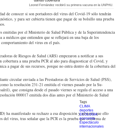
Leonel Fernández recibiró su primera vacuna en la UNPHU.
dad de conocer si son portado­res del virus del Covid-19 sólo tendrán
nóstico, y para ser cubierta tienen que pagar de su bolsillo una prueba
sos.
es emitidas por el Ministerio de Salud Pública y de la Su­perintendencia
a a médicos que en­tienden que se reflejará en una baja de los
l comportamiento del virus en el país.
tra­doras de Riesgos de Salud (ARS) empezaron a notifi­car a sus
án cobertura a una prue­ba PCR al año para diagnos­ticar el Covid, y
nica a pagar de sus recursos, porque no entra dentro de la cobertura del
iante circular enviada a las Prestadoras de Servi­cios de Salud (PSS),
o, como la resolución 231-21 emitida el viernes pasado por la Su­
lril), que consigna desde el pasa­do viernes se regula el ac­ceso a una
esolución 000017 emiti­da dos días antes por el Mi­nisterio de Salud
Tags
CLIMA
deportes
) ha manifestado su rechazo a esa disposición y advierte que ello
ECOLOGIA
s del virus, tras seña­lar que la PCR es la prue­ba que confirma de
economia
Espectáculo
internacionales