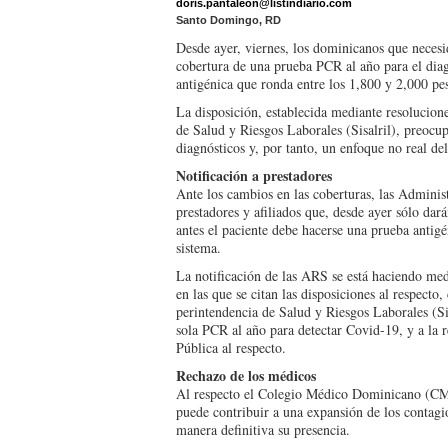
doris.pantaleon@listindiario.com
Santo Domingo, RD
Desde ayer, viernes, los do­minicanos que necesi
cobertura de una prueba PCR al año pa­ra el diag
antigénica que ronda entre los 1,800 y 2,000 pe
La disposición, estableci­da mediante resolucion
de Salud y Riesgos Laborales (Sisalril), preocup
diagnósti­cos y, por tanto, un enfoque no real de
Notificación a prestadores
Ante los cambios en las co­berturas, las Adminis
prestadores y afi­liados que, desde ayer sólo dar
antes el paciente debe hacerse una prueba antigé
sistema.
La notificación de las ARS se está haciendo me­d
en las que se citan las disposicio­nes al respect
perintendencia de Salud y Riesgos Laborales (Sisa
sola PCR al año para detectar Covid-19, y a la r
Pública al respecto.
Rechazo de los médicos
Al respecto el Colegio Mé­dico Dominicano (CMD
puede contribuir a una expansión de los con­tagio
manera definitiva su presencia.