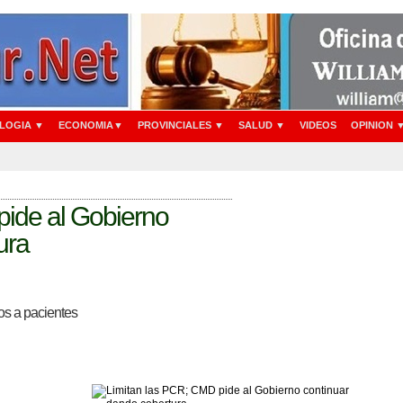
LOGIA ▼
ECONOMIA▼
PROVINCIALES ▼
SALUD ▼
VIDEOS
OPINION 
pide al Gobierno
ura
os a pacientes