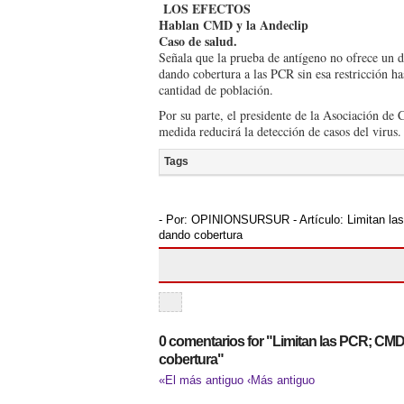
LOS EFECTOS
Hablan CMD y la Andeclip
Caso de salud.
Señala que la prueba de antígeno no ofrece un d
dando cobertura a las PCR sin esa restricción h
cantidad de población.
Por su parte, el presiden­te de la Asociación de 
medi­da reducirá la detección de casos del virus.
Tags
- Por:
OPINIONSURSUR
- Artículo:
Limitan la
dando cobertura
0 comentarios for "Limitan las PCR; CMD
cobertura"
«El más antiguo
‹Más antiguo