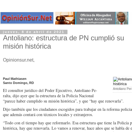
jueves, 8 de abril de 2021
Antoliano: estructura de PN cumplió su
misión histórica
Opinionsur.net,
Paul Mathiasen
Santo Domingo, RD
Antoliano Pera
El consultor jurídico del Po­der Ejecutivo, Antoliano Pe­
ralta, dijo ayer que la estruc­tura de la Policía Nacional
“parece haber cumplido su misión histórica”, y que “hay que renovarla”.
Dijo también que los ciu­dadanos escogidos para tra­bajar en la reforma policial
que además contará con técnicos locales y extran­jeros.
“Todo con el tiempo hay que reformarlo. Esa estructu­ra que tiene la Policía
histórica, hay que renovar­la. Lo vamos a renovar, ha­ce años que se habla de es