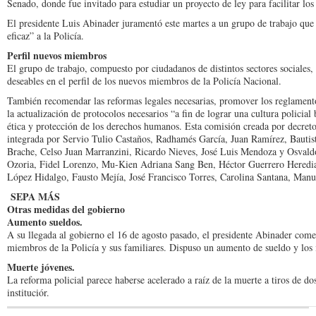
Senado, donde fue invita­do para estudiar un proyecto de ley para facilitar los 
El presidente Luis Abina­der juramentó este martes a un grupo de trabajo que e
eficaz” a la Policía.
Perfil nuevos miembros
El grupo de trabajo, com­puesto por ciudadanos de distintos sectores sociales, s
deseables en el per­fil de los nuevos miembros de la Policía Nacional.
También recomendar las reformas legales necesarias, promover los reglamento
la actualización de protocolos necesarios “a fin de lograr una cultura poli­cial 
ética y pro­tección de los derechos hu­manos. Esta comisión creada por decreto
integra­da por Servio Tulio Castaños, Radhamés García, Juan Ra­mírez, Bautis
Bra­che, Celso Juan Marranzini, Ricardo Nieves, José Luis Mendoza y Osvald
Ozoria, Fidel Lorenzo, Mu-Kien Adriana Sang Ben, Héctor Guerrero Heredia,
López Hidalgo, Fausto Mejía, José Francis­co Torres, Carolina Santana, Man
SEPA MÁS
Otras medidas del gobierno
Aumento sueldos.
A su llegada al gobierno el 16 de agosto pasado, el presidente Abinader comen
miem­bros de la Policía y sus familiares. Dispuso un aumento de sueldo y los
Muerte jóvenes.
La reforma policial pa­rece haberse acelerado a raíz de la muerte a tiros de do
instituciór.