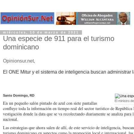
miércoles, 10 de marzo de 2021
Una especie de 911 para el turismo
dominicano
Opinionsur.net,
El ONE Mitur y el sistema de inteligencia buscan administrar la
Santo Domingo, RD
El ministro 
En un pequeño salón pin­tado de azul con siete pan­tallas
confluye toda la in­formación en tiempo real del sector turístico de Re­públic
vestigación donde la da­ta que se va recolectando diariamente se analiza pa­ra 
nacional.
Las estrategias que aho­ra salen de allí, de este ser­vicio de inteligencia, bus­ca
turismo do­minicano en aspectos co­mo la promoción local e internacional, las l