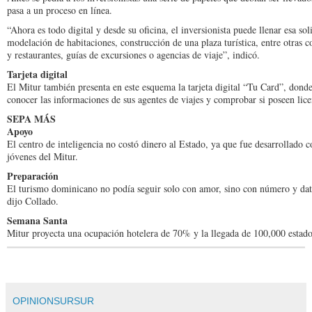
pasa a un proce­so en línea.
“Ahora es todo digital y des­de su oficina, el inversionis­ta puede llenar esa sol
modelación de habitacio­nes, construcción de una plaza turística, entre otras c
y restauran­tes, guías de excursiones o agencias de viaje”, indicó.
Tarjeta digital
El Mitur también presen­ta en este esquema la tarje­ta digital “Tu Card”, dond
conocer las in­formaciones de sus agentes de viajes y comprobar si po­seen lice
SEPA MÁS
Apoyo
El centro de inteligencia no costó dinero al Estado, ya que fue desarrollado c
jóvenes del Mitur.
Preparación
El turismo dominicano no podía seguir solo con amor, sino con número y data
dijo Collado.
Semana Santa
Mitur proyecta una ocupación hotelera de 70% y la llegada de 100,000 estad
OPINIONSURSUR