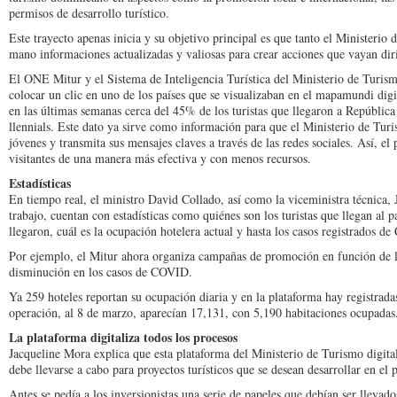
permisos de desarrollo turístico.
Este trayecto apenas ini­cia y su objetivo principal es que tanto el Ministerio
mano in­formaciones actualizadas y valiosas para crear accio­nes que vayan dir
El ONE Mitur y el Sistema de Inteligencia Turística del Ministerio de Turismo
colocar un clic en uno de los países que se visuali­zaban en el mapamundi di­g
en las últi­mas semanas cerca del 45% de los turistas que llegaron a Repúbli
llennials. Este dato ya sirve como información para que el Ministerio de Tur
jóvenes y trans­mita sus mensajes claves a través de las redes socia­les. Así, el
visitantes de una manera más efectiva y con menos recursos.
Estadísticas
En tiempo real, el minis­tro David Collado, así co­mo la viceministra técnica
trabajo, cuentan con estadísticas como quié­nes son los turistas que lle­gan al p
llegaron, cuál es la ocupa­ción hotelera actual y has­ta los casos registrados 
Por ejemplo, el Mitur aho­ra organiza campañas de promoción en función de lo
disminución en los casos de COVID.
Ya 259 hoteles reportan su ocupación diaria y en la plataforma hay registrada
operación, al 8 de marzo, aparecían 17,131, con 5,190 habitaciones ocu­padas
La plataforma digitaliza todos los procesos
Jacqueline Mora explica que esta plataforma del Ministerio de Turismo di­gital
debe llevarse a cabo para pro­yectos turísticos que se desean desarrollar en el p
Antes se pedía a los inver­sionistas una serie de pape­les que debían ser llevado