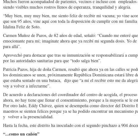
Muchos fueron acompañadod de parientes, vecinos e incluso con empleados de 
siendo visibles muchos rostros llenos de esperanza, tranquilidad y alegría.
“Muy bien, muy muy bien, me siento feliz de recibir mi vacuna; yo vine aco
que son 95 años, vine aquí con toda la disposición de cumplir con mi familia
Idalina Feliz de Soto.
Carmen Muñoz de Pazos, de 82 años de edad, señaló: “Cuando me enteré que 
emocionante para mí; imagínate ahora que ya recibí mi segunda dosis. Yo de 
para allá”.
Aprovechó para destacar que tras su inmunización se responsabilizará a cump
por las autoridades sanitarias para que “todo salga bien”.
Patricia Pazos, hija de doña Carmen, resaltó que ahora ya en las calles se po
los dominicanos se unen, próximamente República Dominicana estará libre de
que estaba sentado en una butaca, dijo que “a mí el recibir esto me da alegrí
voy a volver a infectarme”.
De acuerdo a declaraciones del coordinador del centro de acogida, el proceso
ahora, no hay tiene que llenar el consentimiento, porque a la mayoría se le e
Por otro lado, Eddy Chávez, quien se desempeña como director del Distrito 
maestros se sienten felices porque ya se ha podido encontrar un mecanismo p
y volver a la presencialidad.
Hasta la fecha, este distrito ha inoculado con el segundo pinchazo a 904 doce
“...como un cañón”