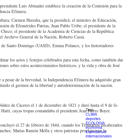
presidente Luis Abinader establece la creación de la Comisión para la
encia Efí­mera.
ul­tura, Carmen Heredia, que la presidirá; el ministro de Educación,
isión de Efemérides Patrias, Juan Pablo Uribe; el presidente de la
 Checo; el presidente de la Academia de Ciencias de la República
el Ar­chivo General de la Nación, Roberto Cassá.
a de Santo Domingo (UASD), Emma Polanco, y los histo­riadores
dinar los actos y festejos ce­lebrados para esta fecha, como también dar
iones sobre estos acontecimientos his­tóricos, y la vida y obra de José
e a pesar de la brevedad, la Independencia Efímera ha adquirido gran
tituido el germen de la libertad y autodeter­minación de la nación.
úñez de Cáceres el 1 de diciembre de 1821 y duró hasta el 9 de fe­
Haití, cuyas tropas co­mandaba el presidente Jean Pierre Boyer.
Tags
CLIMA
deportes
ECOLOGIA
ncluyó el 27 de fe­brero de 1844, cuan­do los Trinitarios enca­bezados
economia
ánchez, Matías Ramón Mella y otros pa­triotas proclamaron la
Espectáculo
internacionales