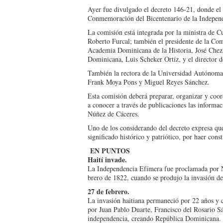
Ayer fue divulgado el decreto 146-21, donde el 
Conme­moración del Bicentenario de la Independ
La comisión está integra­da por la ministra de C
Roberto Furcal; también el presidente de la Com
Acade­mia Dominicana de la His­toria, José Chez
Dominicana, Luis Scheker Ortíz, y el director d
También la rectora de la Universidad Autónom
Frank Moya Pons y Miguel Reyes Sánchez.
Esta comisión deberá preparar, organizar y coor­
a cono­cer a través de publicacio­nes las informac
Núñez de Cáceres.
Uno de los consideran­do del decreto expresa qu
significado histórico y patriótico, por haer cons
EN PUNTOS
Haití invade.
La Independencia Efí­mera fue proclamada por N
brero de 1822, cuando se produjo la invasión de 
27 de febrero.
La invasión haitiana permaneció por 22 años y co
por Juan Pablo Duarte, Francisco del Rosario S
independencia, creando República Dominicana.