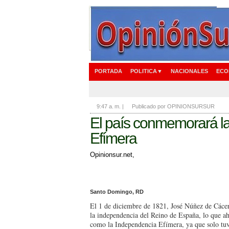
PORTADA
POLITICA▼
NACIONALES
ECO
9:47 a. m.
|
Publicado por OPINIONSURSUR
El país conmemorará l
Efímera
Opinionsur.net,
Santo Domingo, RD
El 1 de diciembre de 1821, José Núñez de Cácer
la independencia del Reino de España, lo que 
como la Independencia Efímera, ya que solo tuv