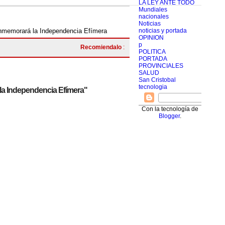
LA LEY ANTE TODO
Mundiales
nacionales
Noticias
nmemorará la Independencia Efímera
noticias y portada
OPINION
p
Recomiendalo
:
POLITICA
PORTADA
PROVINCIALES
SALUD
San Cristobal
tecnologia
la Independencia Efímera"
Con la tecnología de
Blogger
.