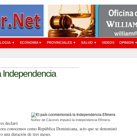
LOGIA ▼
ECONOMIA▼
PROVINCIALES ▼
SALUD ▼
VIDEOS
OPINION 
a Independencia
Núñez de Cáceres impulsó la Independencia Efímera.
es de­claró
ahora conocemos como Re­pública Dominicana, acto que se denominó
o una duración de tres meses.