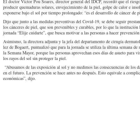
El doctor Víctor Pou Soares, director general del IDCP, recordó que el riesg
producir quemaduras solares, enve­jecimiento de la piel, gol­pe de calor e insol
exponerse bajo el sol por tiempo prolongado: “es el desarrollo de cáncer de pi
Dijo que junto a las me­didas preventivas del Co­vid-19, se debe seguir pres­
los cánceres de piel, que son prevenibles y curables, por lo que la institución 
jornada “Elije cuidarte”, que busca motivar a las per­sonas a hacer prevención
Asimismo, la directora ad­junta y la jefa del departamen­to de cirugía dermato
lez de Bogaert, puntualizó que para la jornada se utiliza la úl­tima semana de m
la Semana Mayor, porque las personas aprovechan esos días de asueto para visit
los rayos del sol sin prote­ger la piel.
“Abusamos de las exposi­ción al sol y no medimos las consecuencias de los d
en el futuro. La prevención se hace antes no después. Esto equivale a complica
económi­cas”, dijo.