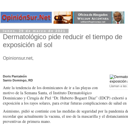
lunes, 29 de marzo de 2021
Dermatológico pide reducir el tiempo de
exposición al sol
Opinionsur.net,
Doris Pantaleón
Santo Domingo, RD
Llaman a las 
Ante la tendencia de los do­minicanos de ir a las playas con
motivo de la Semana Santa, el Instituto Dermato­lógico
Dominicano y Cirugía de Piel “Dr. Huberto Bogaert Díaz” (IDCP) exhortó a la
exposición a los rayos solares, para evitar futuras complicaciones de salud en l
Asimismo, pidió se conti­núe con las medidas de se­guridad por la pandemia del
recordar que actual­mente la vacuna, el uso de la mascarilla y el distancia­mien
preventivas de pri­mera mano.