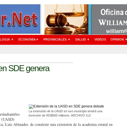
LOGIA ▼
ECONOMIA▼
PROVINCIALES ▼
SALUD ▼
VIDEOS
OPINION 
 en SDE genera
La extensión de la UASD en ese municipio tendrá una
s­tudiantiles
inversión de RD$600 millones. ARCHIVO /LD
go (UASD)
ica, Luis Abinader, de construir una extensión de la aca­demia estatal en