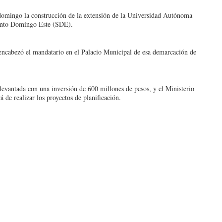
 domingo la construc­ción de la extensión de la Universidad Autóno­ma
anto Domingo Este (SDE).
cabezó el manda­tario en el Palacio Mu­nicipal de esa demarca­ción de
evantada con una inversión de 600 millo­nes de pesos, y el Minis­terio
de realizar los proyectos de planifi­cación.