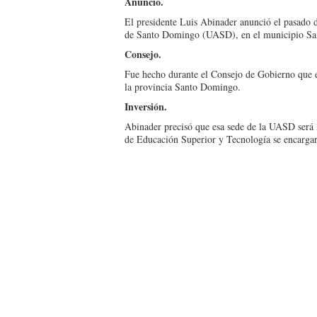
Anuncio.
El presidente Luis Abi­nader anunció el pasa­do
de Santo Domingo (UASD), en el munici­pio S
Consejo.
Fue hecho durante el Consejo de Gobierno que en
la provincia San­to Domingo.
Inversión.
Abinader precisó que esa sede de la UASD se­rá l
de Educación Su­perior y Tecnología se encargará 