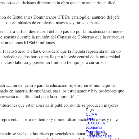
as otros ciudadanos difieren de la obra que el mandatario calificó
ación de Estudiantes Domini­canos (FED), catalogó el anuncio del jefe
dar oportuni­dades de empleos a maes­tros y otras personas.
 ma­nera virtual desde abril del año pasado por la inciden­cia del nuevo
e semana duran­te la reunión del Consejo de Gobierno que la estruc­tura
versión de unos RD$600 millones.
til Flavio Suero (Feflas), consideró que la medida representa un alivio
alre­dedor de dos horas para llegar a la sede central de la universidad.
e incluso labo­ran y poseen un limitado tiempo para cursar sus
ns­trucción del centro para la educación superior en el municipio es
nado en materia de enseñanza para los es­tudiantes y hay profesores que
epresenta una dificultad para la comprensión”.
nstitu­ciones que están abiertas al público, donde se producen mayores
Tags
CLIMA
repre­senta ahorro de tiempo y di­nero, disminución de estrés y mayor
deportes
ECOLOGIA
economia
Espectáculo
n­do se vuelva a las clases presenciales se notará un cambio
internacionales