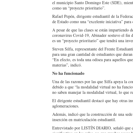
el muni­cipio Santo Domingo Es­te (SDE), mientr
como un “proyecto prioritario”.
Rafael Pepén, dirigente es­tudiantil de la Feder
de Estado como una “excelente ini­ciativa” para 
A pesar de que las clases se están impartiendo de
coronavirus Covid-19, Abinader sostu­vo el fin d
es un “proyecto prio­ritario” que tendrá una in­
Steven Silfa, representan­te del Frente Estudian­
para una gran cantidad de es­tudiantes que duran 
“En efec­to, es toda una odisea para aquellos qu
materias”, indicó.
No ha funcionado
Una de las razones por las que Silfa apoya la co
debido a que “la modalidad virtual no ha funcio
no saben manejar la modalidad virtual, lo que r
El dirigente estudiantil des­tacó que hay otras i
aglomeraciones.
Además, indicó que la cons­trucción de una sede 
inserción en matri­culación estudiantil.
Entrevistado por LISTÍN DIARIO, señaló que cua