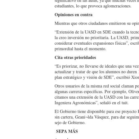
significativo en las aulas, ya que muchas ve­ces h
estudiantes, lo que provoca aglomeraciones.
Opiniones en contra
Mientras que otros ciuda­danos emitieron su opi
“Extensión de la UASD en SDE cuando la tecnolog
la creo in­versión no prioritaria. La UASD, prim
considerar eventuales ex­pansiones físicas”, escri
primordial hasta el momento.
Cita otras prioridades
“Es priorizar, no llevarse de ideales que una ve
actualizar y tratar de que los alumnos no duren 1
plan es­tratégico y visión de SDE”, escribió Xi
Otros usuarios de la misma red social claman por
algunas carre­ras específicas. Por ejemplo, Olive
citamos una extensión de la UASD con las carre
Ingeniera Agro­nómicas”, señaló en el tuit.
El Gobierno tiene dispo­nible para ese proyect
sin cartera, Geani¬lda Vásquez, para dar segui
sejo de Gobierno.
SEPA MÁS