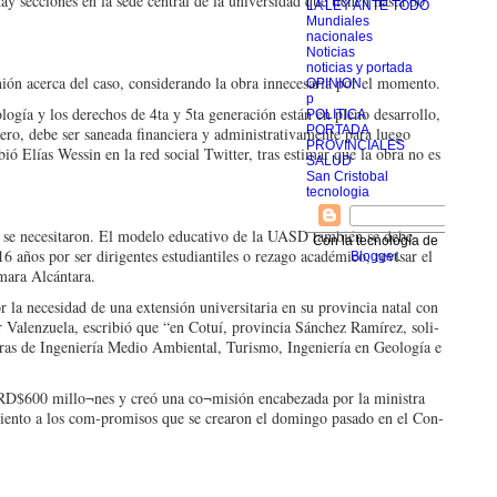
ay secciones en la se­de central de la universi­dad que tienen hasta 60
LA LEY ANTE TODO
Mundiales
nacionales
Noticias
noticias y portada
nión acerca del caso, consideran­do la obra innecesaria por el momento.
OPINION
p
ía y los derechos de 4ta y 5ta generación están en ple­no desarrollo,
POLITICA
PORTADA
ero, debe ser saneada financiera y admi­nistrativamente para luego
PROVINCIALES
bió Elías Wessin en la red social Twitter, tras estimar que la obra no es
SALUD
San Cristobal
tecnologia
z se nece­sitaron. El modelo educati­vo de la UASD también se debe
Con la tecnología de
6 años por ser dirigentes estudiantiles o rezago aca­démico, revisar el
Blogger
.
omara Alcántara.
 la ne­cesidad de una extensión universitaria en su provin­cia natal con
r Valenzuela, escri­bió que “en Cotuí, provin­cia Sánchez Ramírez, soli­
ras de Ingeniería Medio Ambien­tal, Turismo, Ingeniería en Geología e
o RD$600 millo¬nes y creó una co¬misión encabezada por la ministra
miento a los com-promisos que se crearon el domingo pasado en el Con­