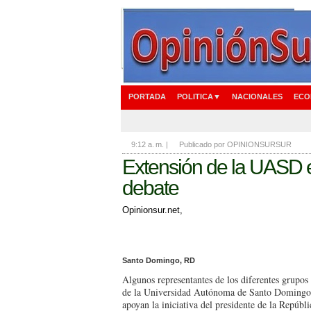
PORTADA
POLITICA▼
NACIONALES
ECO
9:12 a. m.
|
Publicado por OPINIONSURSUR
Extensión de la UASD
debate
Opinionsur.net,
Santo Domingo, RD
Algunos representantes de los diferentes grupos e
de la Universi­dad Autónoma de Santo Domin
apoyan la iniciativa del presiden­te de la Repúbl