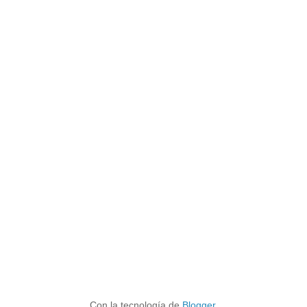
Con la tecnología de
Blogger
.