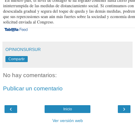
“En nuestro país, el nivel de contagio se ha logrado contener hasta cierto pun
ininterrumpida de las medidas de distanciamiento social. Si continuamos con 
desescalada gradual y segura del toque de queda y las demás medidas, podrem
que sus repercusiones sean aún más fuertes sobre la sociedad y economía domi
solicitud enviada al Congreso.
OPINIONSURSUR
Compartir
No hay comentarios:
Publicar un comentario
‹
›
Inicio
Ver versión web