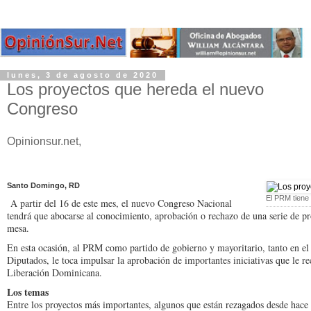
lunes, 3 de agosto de 2020
Los proyectos que hereda el nuevo
Congreso
Opinionsur.net,
Santo Domingo, RD
El PRM tiene
A partir del 16 de este mes, el nuevo Congreso Nacional
tendrá que abocarse al cono­cimiento, aprobación o recha­zo de una serie de p
mesa.
En esta ocasión, al PRM como partido de gobierno y mayoritario, tanto en e
Diputados, le toca impulsar la aprobación de importantes iniciativas que le rec
Libera­ción Dominicana.
Los temas
Entre los proyectos más im­portantes, algunos que es­tán rezagados desde hace 