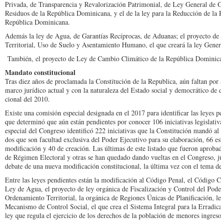
Privada, de Transparencia y Revalori­zación Patrimonial, de Ley General de 
Re­siduos de la República Do­minicana, y el de la ley para la Reducción de la
República Dominica­na.
Además la ley de Agua, de Garantías Recíprocas, de Aduanas; el proyecto de
Territorial, Uso de Suelo y Asentamiento Humano, el que creará la ley Gener
También, el proyecto de Ley de Cambio Climático de la República Dominic
Mandato constitucional
Tras diez años de proclamada la Constitución de la Republi­ca, aún faltan por
marco jurídico actual y con la naturaleza del Estado social y democrático de 
cional del 2010.
Existe una comisión espe­cial designada en el 2017 para identificar las leyes pe
que determinó que aún están pendientes por cono­cer 106 iniciativas legislat
especial del Congre­so identificó 222 iniciativas que la Constitución mandó al
dos que son facul­tad exclusiva del Poder Ejecu­tivo para su elaboración, 66 e
modificación y 40 de creación. Las últimas de este listado que fueron aprobad
de Régimen Electoral y otras se han quedado dando vueltas en el Congreso, jus
debate de una nueva modificación constitucional, la última vez con el tema de
Entre las leyes pendientes están la modificación al Có­digo Penal, el Código C
Ley de Agua, el proyec­to de ley orgánica de Fiscali­zación y Control del Pod
Ordenamiento Territorial, la orgánica de Regiones Únicas de Planificación, l
Mecanismo de Control So­cial, el que crea el Sistema In­tegral para la Erradica
ley que regula el ejercicio de los derechos de la pobla­ción de menores ingre