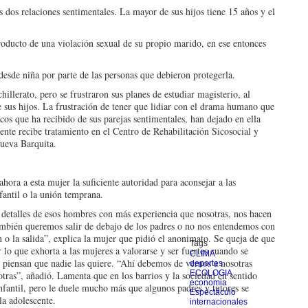
s dos relaciones sentimentales. La mayor de sus hijos tiene 15 años y el
roducto de una violación sexual de su propio marido, en ese entonces
 desde niña por parte de las personas que debieron protegerla.
llerato, pero se frustraron sus planes de estudiar magisterio, al
 sus hijos. La frustración de tener que lidiar con el drama humano que
icos que ha recibido de sus parejas sentimentales, han dejado en ella
ente recibe tratamiento en el Centro de Rehabilitación Sicosocial y
ueva Barquita.
hora a esta mujer la suficiente autoridad para aconsejar a las
nfantil o la unión temprana.
detalles de esos hombres con más experiencia que nosotras, nos hacen
también queremos salir de debajo de los padres o no nos entendemos con
 o la salida”, explica la mujer que pidió el anonimato. Se queja de que
Tags
 lo que exhorta a las mujeres a valorarse y ser fuertes cuando se
CLIMA
piensan que nadie las quiere. “Ahí debemos de vernos a nosotras
deportes
ECOLOGIA
tras”, añadió. Lamenta que en los barrios y la sociedad en sentido
economia
fantil, pero le duele mucho más que algunos padres y tutores se
Espectáculo
 la adolescente.
internacionales