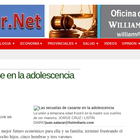
LOGIA ▼
ECONOMIA▼
PROVINCIALES ▼
SALUD ▼
VIDEOS
OPINION 
e en la adolescencia
La unión a temprana edad frustró en la madre sus sueños
 con un
de ser maestra. JORGE CRUZ / LISTÍN
DIARIO
juan.salazar@listindiario.com
 mejor futuro económico para ella y su familia, terminó frustrando el
 ocho hijos, cinco hembras y tres varones.