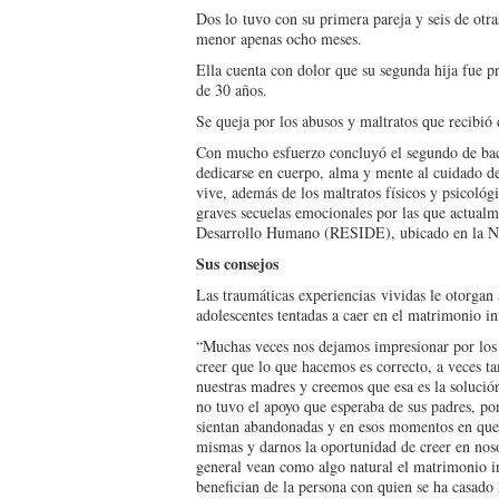
Dos lo tuvo con su primera pareja y seis de otra
menor apenas ocho meses.
Ella cuenta con dolor que su segunda hija fue p
de 30 años.
Se queja por los abusos y maltratos que recibió
Con mucho esfuerzo concluyó el segundo de bachi
dedicarse en cuerpo, alma y mente al cuidado de
vive, además de los maltratos físicos y psicológ
graves secuelas emocionales por las que actualm
Desarrollo Humano (RESIDE), ubicado en la N
Sus consejos
Las traumáticas experiencias vividas le otorgan a
adolescentes tentadas a caer en el matrimonio i
“Muchas veces nos dejamos impresionar por los 
creer que lo que hacemos es correcto, a veces 
nuestras madres y creemos que esa es la solución
no tuvo el apoyo que esperaba de sus padres, por
sientan abandonadas y en esos momentos en que 
mismas y darnos la oportunidad de creer en noso
general vean como algo natural el matrimonio in
benefician de la persona con quien se ha casado