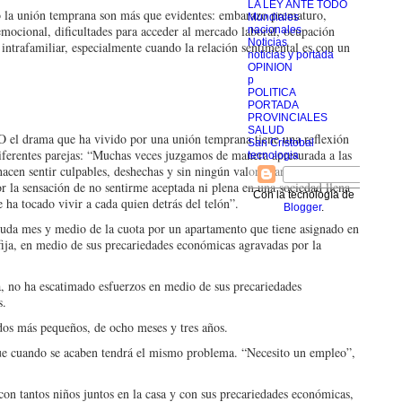
LA LEY ANTE TODO
o la unión temprana son más que evidentes: embarazo prematuro,
Mundiales
y emocional, dificultades para acceder al mercado laboral, ocupación
nacionales
Noticias
intrafamiliar, especialmente cuando la relación sentimental es con un
noticias y portada
OPINION
p
POLITICA
PORTADA
PROVINCIALES
SALUD
el drama que ha vivido por una unión temprana tiene una reflexión
San Cristobal
diferentes parejas: “Muchas veces juzgamos de manera apresurada a las
tecnologia
acen sentir culpables, deshechas y sin ningún valor aparente. Me ha
r la sensación de no sentirme aceptada ni plena en una sociedad llena
Con la tecnología de
e ha tocado vivir a cada quien detrás del telón”.
Blogger
.
euda mes y medio de la cuota por un apartamento que tiene asignado en
ija, en medio de sus precariedades económicas agravadas por la
a, no ha escatimado esfuerzos en medio de sus precariedades
os.
 dos más pequeños, de ocho meses y tres años.
e cuando se acaben tendrá el mismo problema. “Necesito un empleo”,
con tantos niños juntos en la casa y con sus precariedades económicas,