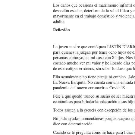
Los daños que ocasiona el matrimonio infantil 
deserción escolar, deterioro de la salud física 
mayormente en el trabajo doméstico y violencia 
adulto.
Reflexión
La joven madre que contó para LISTÍN DIARIO 
para quienes la juzgan por tener ocho hijos de 
personas como yo, en mi caso con 8 hijos. Nos h
costado mucho ver mi valor y he llorado días po
de estereotipos erróneos, sin saber lo duro que l
Ella actualmente no tiene pareja ni empleo. Ad
La Nueva Barquita. No cuenta con una entrada f
pandemia del nuevo coronavirus Covid-19.
Pese a que quedó trunco su sueño de ser maestr
económicas para brindarles educación a sus hij
Todos asisten a la escuela con excepción de los
No pide ayudas momentáneas porque asegura qu
dice con determinación.
Cuando se le pregunta cómo se hace para lidiar 