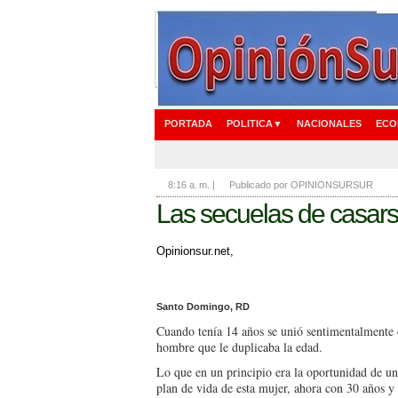
PORTADA
POLITICA▼
NACIONALES
ECO
8:16 a. m.
|
Publicado por OPINIONSURSUR
Las secuelas de casars
Opinionsur.net,
Santo Domingo, RD
Cuando tenía 14 años se unió sentimentalmente
hombre que le duplicaba la edad.
Lo que en un principio era la oportunidad de un
plan de vida de esta mujer, ahora con 30 años y