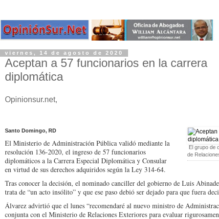
viernes, 14 de agosto de 2020
Aceptan a 57 funcionarios en la carrera
diplomática
Opinionsur.net,
Santo Domingo, RD
El Ministerio de Adminis­tración Pública validó me­diante la
El grupo de d
resolución 136-2020, el ingreso de 57 funcionarios
de Relacione
diplomáticos a la Carrera Especial Di­plomática y Consular
en virtud de sus derechos ad­quiridos según la Ley 314-64.
Tras conocer la deci­sión, el nominado canci­ller del gobierno de Luis Abinad
trata de “un acto insólito” y que ese paso debió ser dejado para que fuera deci
Álvarez advirtió que el lunes “recomendaré al nuevo ministro de Adminis­tr
conjunta con el Ministerio de Relaciones Exteriores para evaluar ri­gurosamen