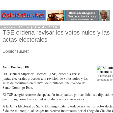
jueves, 23 de julio de 2020
TSE ordena revisar los votos nulos y las
actas electorales
Opinionsur.net,
Santo Domingo, RD
El Tribunal Superior Elec­toral (TSE) ordenó a va­rias
El Tribunal E
juntas electorales pro­ceder a la revisión de votos nulos y las
demandas en 
actas de escru­tinio en el nivel de diputa­dos, incluyendo de
Santo Domingo Este.
El TSE acogió recursos de apelación interpuestos por candidatos a diputado en 
que impug­naron los resultados en di­versas demarcaciones.
A la Junta Electoral de Santo Domingo Este le or­denó revisar los votos de­cla
3 de ese municipio, al aco­ger un recurso interpues­to por el abogado Claudio