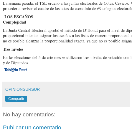
La semana pasada, el TSE ordenó a las juntas electo­rales de Cotuí, Cevicos, 
proceder a revisar el cuadre de las actas de es­crutinio de 69 colegios elec­toral
LOS ESCAÑOS
Complejidad
La Junta Central Electo­ral aprobó el método de D’Hondt para el nivel de dipu
proporcional intentan asignar los escaños a las listas de manera propor­cional 
no es posible alcan­zar la proporcionalidad exacta, ya que no es po­sible asig
Tres niveles
En las elecciones del 5 de este mes se utilizaron tres niveles de votación con 
y de Diputados.
OPINIONSURSUR
Compartir
No hay comentarios:
Publicar un comentario