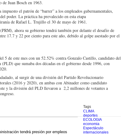
no de Juan Bosch en 1963.
 impuesto el patrón de “barrer” a los empleados gubernamentales,
 del poder. La práctica ha prevalecido en esta etapa
 tiranía de Rafael L. Trujillo el 30 de mayo de 1961.
(PRM), ahora su gobierno tendrá también por delante el desafío de
re 17.7 y 22 por ciento para este año, debido al golpe asestado por el
 del 5 de este mes con un 52.52% contra Gonzalo Castillo, candidato del
a (PLD) que sumaba dos décadas en el gobierno desde 1996, con
2020.
dadado, al surgir de una división del Partido Revolucionario
torales (2016 y 2020), en ambas con Abinader como candidato
aste y la división del PLD llevaron a 2,2 millones de votantes a
Congreso.
Tags
CLIMA
deportes
ECOLOGIA
economia
Espectáculo
nistración tendrá presión por empleos
internacionales