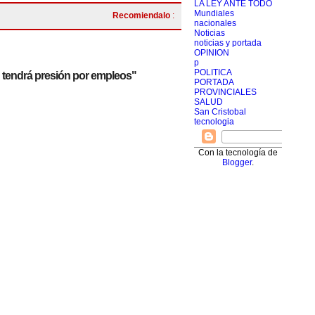
LA LEY ANTE TODO
Mundiales
Recomiendalo
:
nacionales
Noticias
noticias y portada
OPINION
p
POLITICA
 tendrá presión por empleos"
PORTADA
PROVINCIALES
SALUD
San Cristobal
tecnologia
Con la tecnología de
Blogger
.