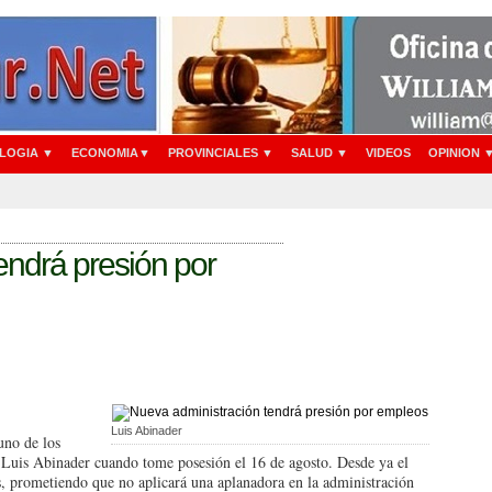
LOGIA ▼
ECONOMIA▼
PROVINCIALES ▼
SALUD ▼
VIDEOS
OPINION 
endrá presión por
Luis Abinader
uno de los
e Luis Abinader cuando tome posesión el 16 de agosto. Desde ya el
s, prometiendo que no aplicará una aplanadora en la administración