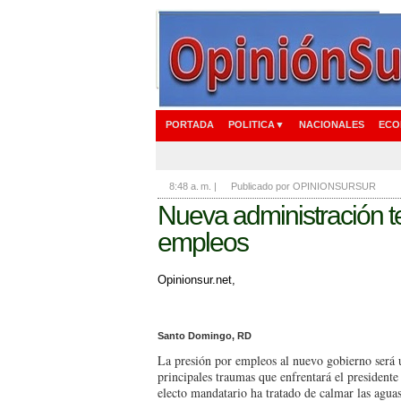
PORTADA
POLITICA▼
NACIONALES
ECO
8:48 a. m.
|
Publicado por OPINIONSURSUR
Nueva administración t
empleos
Opinionsur.net,
Santo Domingo, RD
La presión por empleos al nuevo gobierno será 
principales traumas que enfrentará el president
electo mandatario ha tratado de calmar las agua