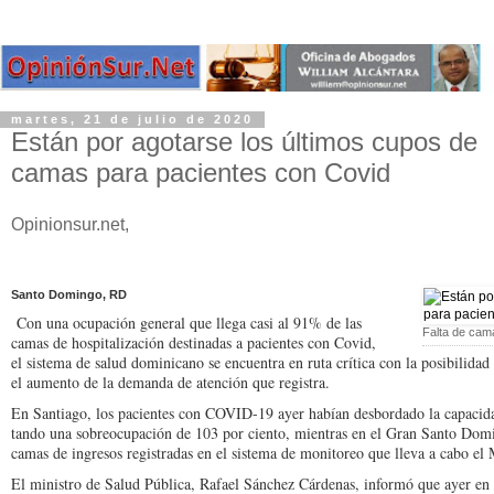
martes, 21 de julio de 2020
Están por agotarse los últimos cupos de
camas para pacientes con Covid
Opinionsur.net,
Santo Domingo, RD
Con una ocupación gene­ral que llega casi al 91% de las
Falta de cam
camas de hospi­talización destinadas a pacientes con Covid,
el sistema de salud domi­nicano se encuentra en ruta crítica con la posibi­lidad
el aumento de la demanda de atención que registra.
En Santiago, los pa­cientes con COVID-19 ayer habían desbordado la capacida
tando una sobreocupa­ción de 103 por ciento, mientras en el Gran San­to Dom
ca­mas de ingresos registra­das en el sistema de mo­nitoreo que lleva a cabo el
El ministro de Salud Pública, Rafael Sánchez Cárdenas, informó que ayer en 