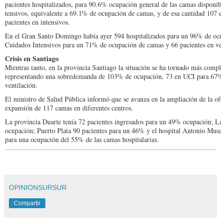
pacientes hospitaliza­dos, para 90.6% ocupa­ción general de las camas disponib
tensivos, equivalente a 69.1% de ocupación de ca­mas, y de esa cantidad 107 
pacientes en intensivos.
En el Gran Santo Domin­go había ayer 594 hospitali­zados para un 96% de ocu
Cuidados In­tensivos para un 71% de ocupación de camas y 66 pacientes en ve
Crisis en Santiago
Mientras tanto, en la pro­vincia Santiago la situación se ha tornado más comple
representan­do una sobredemanda de 103% de ocupación, 73 en UCI para 67
ventilación.
El ministro de Salud Pú­blica informó que se avanza en la ampliación de la of
expansión de 117 ca­mas en diferentes centros.
La provincia Duarte te­nía 72 pacientes ingresados para un 49% ocupación; 
ocupación; Puerto Plata 90 pacientes para un 46% y el hospital Antonio Musa
para una ocupación del 55% de las camas hospitalarias.
OPINIONSURSUR
Compartir