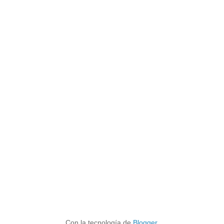
Con la tecnología de
Blogger
.