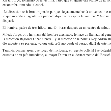
Rafael Jorge, Hermano de la víctima, narró que el agente era vecino de la víct
encontraba tomando alcohol.
La discusión se habría originado porque alegadamente había un vehículo esta
lo que molesto al agente. Su pariente dijo que la esposa le vociferó “Dale un
disiparle.
El hombre, padre de tres hijos, murió horas después en un centro de saludo 
Miledy Jorge, otra hermana del hombre asesinado, le hace un llamado al gen
la dirección Regional Cibao Central y al director de la policía Ney Aldrin Ba
dio muerte a su pariente, ya que está prófugo desde el pasado día 2 de este m
También denunciaron, que luego del incidente, el agente policial fue deteni
custodia de su jefe inmediato, el mayor Duran en el destacamento del Ensueño