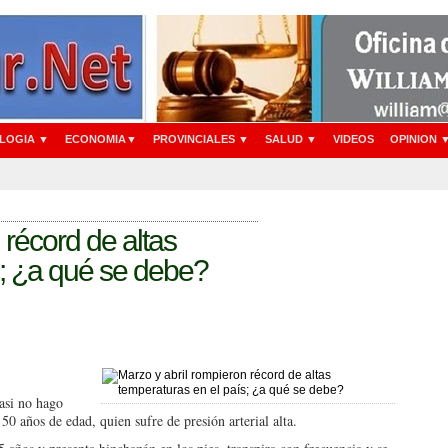
LOGIA ▼
ECONOMIA▼
PROVINCIALES ▼
SALUD ▼
VIDEOS
OPINION 
 récord de altas
s; ¿a qué se debe?
asi no hago
 50 años de edad, quien sufre de presión arterial alta.