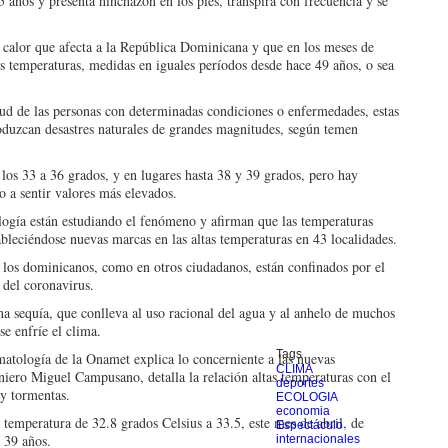
años y presenta hinchazón en los pies, transpira con frecuencia y se
 calor que afecta a la República Dominicana y que en los meses de
s temperaturas, medidas en iguales períodos desde hace 49 años, o sea
ud de las personas con determinadas condiciones o enfermedades, estas
roduzcan desastres naturales de grandes magnitudes, según temen
os 33 a 36 grados, y en lugares hasta 38 y 39 grados, pero hay
o a sentir valores más elevados.
logía están estudiando el fenómeno y afirman que las temperaturas
ableciéndose nuevas marcas en las altas temperaturas en 43 localidades.
 los dominicanos, como en otros ciudadanos, están confinados por el
 del coronavirus.
na sequía, que conlleva al uso racional del agua y al anhelo de muchos
e enfríe el clima.
Tags
atología de la Onamet explica lo concerniente a las nuevas
CLIMA
niero Miguel Campusano, detalla la relación altas temperaturas con el
deportes
 y tormentas.
ECOLOGIA
economia
temperatura de 32.8 grados Celsius a 33.5, este mes de abril, de
Espectáculo
a 39 años.
internacionales