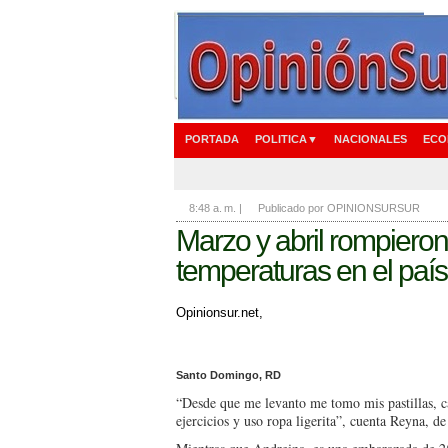
PORTADA
POLITICA▼
NACIONALES
ECO
8:48 a. m.
|
Publicado por OPINIONSURSUR
Marzo y abril rompieron
temperaturas en el paí
Opinionsur.net,
Santo Domingo, RD
“Desde que me levanto me tomo mis pastillas, c
ejercicios y uso ropa ligerita”, cuenta Reyna, de