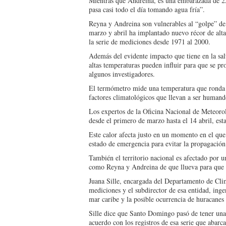
Mientras que Andreina, es una embarazada de 25 
pasa casi todo el día tomando agua fría”.
Reyna y Andreina son vulnerables al “golpe” de
marzo y abril ha implantado nuevo récor de alta
la serie de mediciones desde 1971 al 2000.
Además del evidente impacto que tiene en la sal
altas temperaturas pueden influir para que se p
algunos investigadores.
El termómetro mide una temperatura que ronda l
factores climatológicos que llevan a ser humand
Los expertos de la Oficina Nacional de Meteoro
desde el primero de marzo hasta el 14 abril, est
Este calor afecta justo en un momento en el que
estado de emergencia para evitar la propagación
También el territorio nacional es afectado por u
como Reyna y Andreina de que llueva para que s
Juana Sille, encargada del Departamento de Clim
mediciones y el subdirector de esa entidad, inge
mar caribe y la posible ocurrencia de huracanes
Sille dice que Santo Domingo pasó de tener una 
acuerdo con los registros de esa serie que abarc