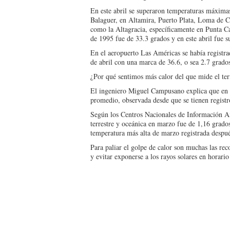
En este abril se superaron temperaturas máxima
Balaguer, en Altamira, Puerto Plata, Loma de C
como la Altagracia, específicamente en Punta C
de 1995 fue de 33.3 grados y en este abril fue 
En el aeropuerto Las Américas se había registra
de abril con una marca de 36.6, o sea 2.7 grados
¿Por qué sentimos más calor del que mide el t
El ingeniero Miguel Campusano explica que en e
promedio, observada desde que se tienen registro
Según los Centros Nacionales de Información A
terrestre y oceánica en marzo fue de 1,16 grad
temperatura más alta de marzo registrada despu
Para paliar el golpe de calor son muchas las re
y evitar exponerse a los rayos solares en horario