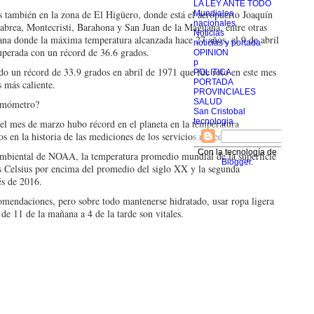
LA LEY ANTE TODO
s también en la zona de El Higüero, donde está el aeropuerto Joaquín
Mundiales
nacionales
abrea, Montecristi, Barahona y San Juan de la Maguana, entre otras
Noticias
ana donde la máxima temperatura alcanzada hace 27 años, el 9 de abril
noticias y portada
superada con un récord de 36.6 grados.
OPINION
p
do un récord de 33.9 grados en abril de 1971 que fue roto en este mes
POLITICA
PORTADA
 más caliente.
PROVINCIALES
SALUD
ermómetro?
San Cristobal
tecnologia
l mes de marzo hubo récord en el planeta en la temperatura
s en la historia de las mediciones de los servicios meteorológicos.
Con la tecnología de
mbiental de NOAA, la temperatura promedio mundial de la superficie
Blogger
.
os Celsius por encima del promedio del siglo XX y la segunda
és de 2016.
comendaciones, pero sobre todo mantenerse hidratado, usar ropa ligera
 de 11 de la mañana a 4 de la tarde son vitales.