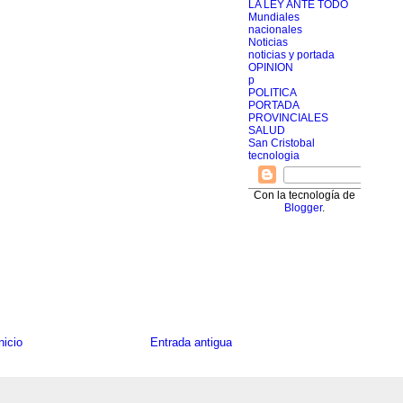
LA LEY ANTE TODO
Mundiales
nacionales
Noticias
noticias y portada
OPINION
p
POLITICA
PORTADA
PROVINCIALES
SALUD
San Cristobal
tecnologia
Con la tecnología de
Blogger
.
nicio
Entrada antigua