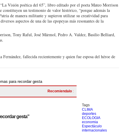
 “La Vi­sión poética del 65”, libro editado por el poeta Mateo Morrison
 constituyen un testimo­nio de valor histórico, “por­que además la
atria de manera mi­litante y supieron utilizar su creatividad para
 diversos aspectos de una de las epopeyas más resonantes de la
o­rrison, Tony Raful, José Mármol, Pedro A. Valdez, Basilio Belliard,
s.
a Fernán­dez, fallecida reciente­mente y quien fue espo­sa del héroe de
mas para recordar gesta
Recomiendalo
:
Tags
CLIMA
deportes
recordar gesta"
ECOLOGIA
economia
Espectáculo
internacionales