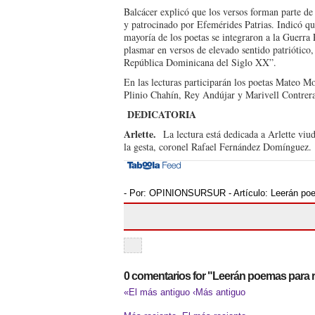
Balcácer explicó que los ver­sos forman parte de
y patrocinado por Efemérides Patrias. Indicó que
mayoría de los poetas se integraron a la Guerra P
plasmar en versos de elevado sentido patriótico,
República Dominicana del Siglo XX”.
En las lecturas participa­rán los poetas Mateo M
Plinio Ch­ahín, Rey Andújar y Mari­vell Contrera
DEDICATORIA
Arlette.
La lectura está dedicada a Arlette viud
la gesta, coronel Rafael Fernán­dez Domínguez.
- Por:
OPINIONSURSUR
- Artículo:
Leerán poe
0 comentarios for "Leerán poemas para 
«El más antiguo
‹Más antiguo