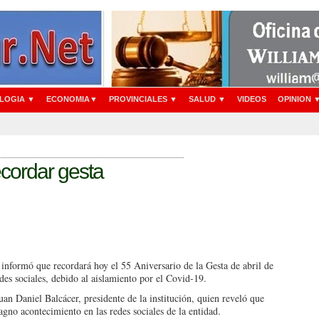
LOGIA ▼
ECONOMIA▼
PROVINCIALES ▼
SALUD ▼
VIDEOS
OPINION 
cordar gesta
nfor­mó que recordará hoy el 55 Aniversario de la Gesta de abril de
des sociales, debido al ais­lamiento por el Covid-19.
an Da­niel Balcácer, presidente de la institución, quien reveló que
g­no acontecimiento en las re­des sociales de la entidad.