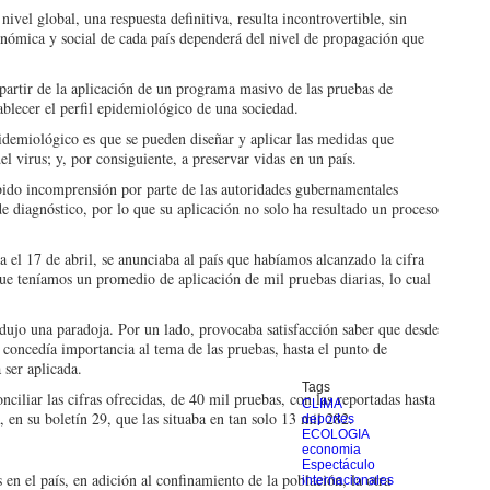
ivel global, una respues­ta definitiva, resulta in­controvertible, sin
onómica y social de cada país depen­derá del nivel de propa­gación que
a partir de la aplicación de un programa masivo de las pruebas de
ablecer el perfil epidemiológico de una so­ciedad.
epidemiológico es que se pueden diseñar y aplicar las medidas que
l virus; y, por consiguiente, a preser­var vidas en un país.
ido incomprensión por parte de las autoridades gubernamentales
de diag­nóstico, por lo que su aplicación no solo ha re­sultado un proceso
da el 17 de abril, se anun­ciaba al país que habíamos alcanzado la cifra
ue te­níamos un promedio de aplicación de mil pruebas diarias, lo cual
ujo una paradoja. Por un lado, provocaba satisfac­ción saber que desde
conce­día importancia al tema de las pruebas, hasta el punto de
 ser aplicada.
Tags
­ciliar las cifras ofrecidas, de 40 mil pruebas, con las re­portadas hasta
CLIMA
, en su boletín 29, que las situaba en tan solo 13 mil 282.
deportes
ECOLOGIA
economia
Espectáculo
 en el país, en adición al confi­namiento de la población, la otra
internacionales