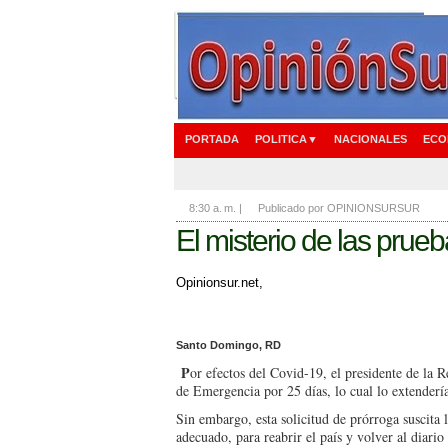
PORTADA
POLITICA▼
NACIONALES
ECO
8:30 a. m.
|
Publicado por OPINIONSURSUR
El misterio de las prue
Opinionsur.net,
Santo Domingo, RD
P
or efectos del Covid-19, el presidente de la 
de Emergencia por 25 días, lo cual lo extenderí
Sin embargo, esta solici­tud de prórroga suscita
adecuado, para reabrir el país y vol­ver al diario 