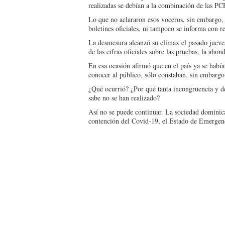
realizadas se debían a la combinación de las PCR
Lo que no aclararon esos voceros, sin embargo, e
boletines oficiales, ni tampoco se informa con re
La desmesura alcanzó su clímax el pasado jueves,
de las ci­fras oficiales sobre las prue­bas, la aho
En esa ocasión afirmó que en el país ya se había
conocer al público, sólo constaban, sin embar­g
¿Qué ocurrió? ¿Por qué tan­ta incongruencia y d
sabe no se han realizado?
Así no se puede conti­nuar. La sociedad domini­c
contención del Covid-19, el Estado de Emergenc