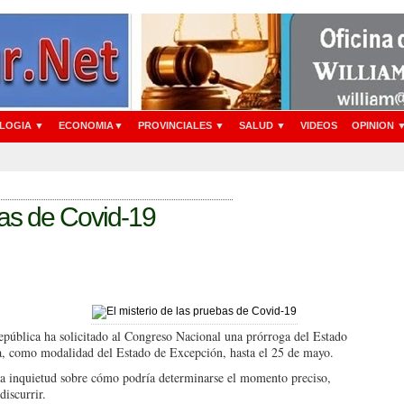
LOGIA ▼
ECONOMIA▼
PROVINCIALES ▼
SALUD ▼
VIDEOS
OPINION 
bas de Covid-19
República ha solicitado al Congreso Nacional una prórroga del Estado
a, co­mo modalidad del Estado de Excepción, hasta el 25 de mayo.
 la inquietud sobre cómo po­dría determinarse el mo­mento preciso,
discurrir.