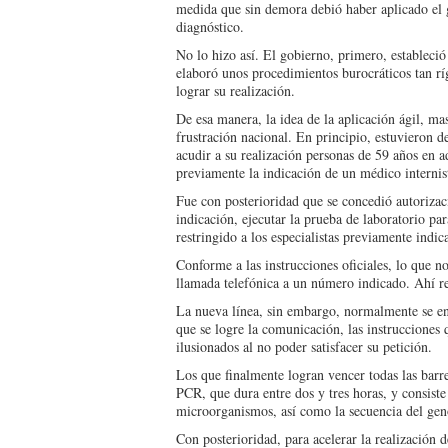
medida que sin de­mora debió haber aplicado el g
diagnóstico.
No lo hizo así. El gobier­no, primero, estableció
elaboró unos procedimientos burocráti­cos tan ríg
lograr su realización.
De esa manera, la idea de la aplicación ágil, mas
frustración nacional. En principio, es­tuvieron 
acudir a su realización per­sonas de 59 años en a
previamente la in­dicación de un médico in­terni
Fue con posterioridad que se concedió autoriza­c
indicación, ejecu­tar la prueba de laboratorio p
restringi­do a los especialistas previa­mente indic
Conforme a las instruc­ciones oficiales, lo que n
llamada telefó­nica a un número indicado. Ahí r
La nueva línea, sin em­bargo, normalmente se en
que se logre la comunicación, las instrucciones 
ilusionados al no poder sa­tisfacer su petición.
Los que finalmente lo­gran vencer todas las barre
PCR, que du­ra entre dos y tres horas, y consiste
microorganismos, así como la secuencia del gen
Con posterioridad, pa­ra acelerar la realización 