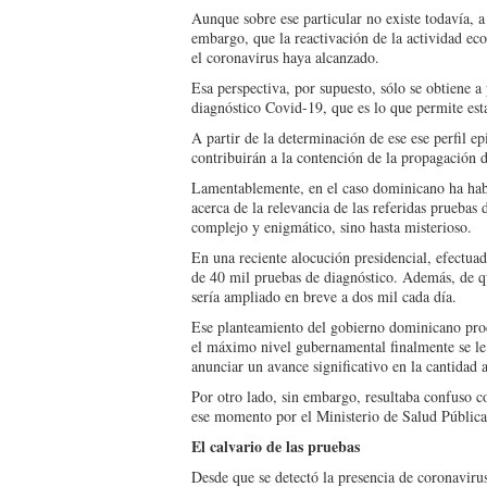
Aunque sobre ese parti­cular no existe todavía, a n
embar­go, que la reactivación de la actividad ec
el coronavirus haya alcanzado.
Esa perspectiva, por su­puesto, sólo se obtiene 
diagnósti­co Covid-19, que es lo que permite est
A partir de la determi­nación de ese ese perfil 
contri­buirán a la contención de la propagación de
Lamentablemente, en el caso dominicano ha ha­b
acerca de la relevancia de las re­feridas pruebas 
com­plejo y enigmático, sino hasta misterioso.
En una reciente alocu­ción presidencial, efectua­
de 40 mil pruebas de diagnós­tico. Además, de q
sería am­pliado en breve a dos mil cada día.
Ese planteamiento del gobierno dominicano pro­d
el máximo nivel gubernamen­tal finalmente se le 
anunciar un avance sig­nificativo en la cantidad a
Por otro lado, sin embar­go, resultaba confuso con
ese momen­to por el Ministerio de Sa­lud Pública
El calvario de las pruebas
Desde que se detectó la pre­sencia de coronavirus