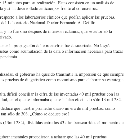
y 15 minutos para su realización. Estas consisten en un análisis de
da y si ha desarro­llado anticuerpos frente al coronavirus.
es­pecto a los laboratorios clí­nicos que podían aplicar las pruebas.
l, del Laboratorio Nacio­nal Doctor Fernando A. De­fillò.
 y no fue sino después de in­tensos reclamos, que se au­torizó la
privado.
ntener la propagación del corona­virus fue desacertada. No logró
uebas como acumulación de la data o información ne­cesaria para trazar
a pandemia.
aliza­das, el gobierno ha querido transmitir la impresión de que siempre
e las pruebas de diag­nóstico como mecanismo para elaborar su estrategia
­ta difícil conciliar la cifra de las inventadas 40 mil prue­bas con las
alud, en el que se infor­maba que se habían efec­tuado sólo 13 mil 282.
e deduce que nuestro pro­medio diario no era de mil pruebas, como
no tan sólo de 308. ¿Cómo se deduce eso?
as (13mil 282), divididas en­tre los 43 días transcurridos al momento de
guber­namentales procedieron a aclarar que las 40 mil prue­bas