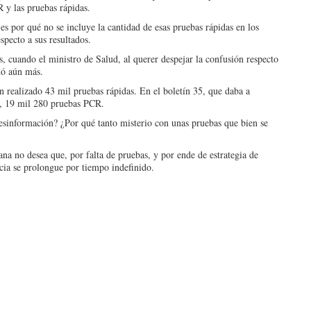
 y las pruebas rápidas.
s por qué no se incluye la canti­dad de esas pruebas rápidas en los
s­pecto a sus resultados.
 cuando el ministro de Sa­lud, al querer despejar la confusión respecto
ndó aún más.
n realizado 43 mil pruebas rá­pidas. En el boletín 35, que daba a
o, 19 mil 280 pruebas PCR.
esinfor­mación? ¿Por qué tanto miste­rio con unas pruebas que bien se
ana no desea que, por fal­ta de pruebas, y por ende de estrategia de
ia se prolongue por tiempo indefinido.