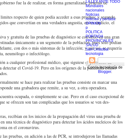
LA LEY ANTE TODO
obierno fue la de reali­zar, en forma generalizada, pruebas de
Mundiales
nacionales
Noticias
 li­mites respecto de quien po­día acceder a esas pruebas; y segundo,
noticias y portada
idos que conver­tían en una verdadera an­gustia, en un suplicio, el
OPINION
p
POLITICA
i­va y gratuita de las pruebas de diagnóstico se convir­tió en una gran
PORTADA
PROVINCIALES
destinadas única­mente a un segmento de la población, pues sólo podían
SALUD
delan­te, con dos o más síntomas de la infección; y aun así, se requería
San Cristobal
sta, neumólogo o in­fectòlogo.
tecnologia
ión a cualquier profesional médico, que siguiese el pro­tocolo de
ara detectar el Covid-19. Pero en los orígenes de la pandemia estuvo
Con la tecnología de
Blogger
.
ados.
or­malmente se hace para rea­lizar las pruebas consiste en marcar una
esponde una grabado­ra que remite, a su vez, a otra operadora.
­cuentra ocupada, o sim­plemente se cae. Pero en el caso excepcional de
que se ofre­cen son tan complicadas que los usuarios se ven des­
­ras, recibían en los inicios de la propagación del virus una prueba de
 en una técnica de diagnóstico para detectar los ácidos nucleicos de los
oma en el coronavirus.
de las pruebas, en adición a las de PCR, se introdujeron las llamadas