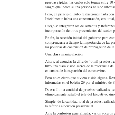
pruebas rápidas, las cuales solo toman en­tre 10 
sangre que indica si una persona ha si­do infecta
Pero, en principio, hubo restricciones hasta con r
Inicialmente había una concentración, casi to­ta
Luego se integraron los de Amadita y Referencia;
incorporación de otros provenientes del sec­tor 
En fin, la reacción inicial del gobierno para co
comprenderse a tiem­po la importancia de las pr
las polí­ticas de contención de pro­pagación de l
Una clara manipulación
Ahora, al anunciar la cifra de 40 mil pruebas re
tuvo una clara visión acerca de la relevan­cia d
en contra de la expansión del coronavirus.
Pero no es cierto que tu­viera visión alguna. Resul
informadas en el boletín 29 por el ministro de S
De esa última cantidad de pruebas realizadas, s
olímpica­mente señaló el jefe del Eje­cutivo, si
Simple: de la cantidad total de pruebas realizad
la referida alocución presidencial.
Ante la confusión genera­lizada, varios voceros 