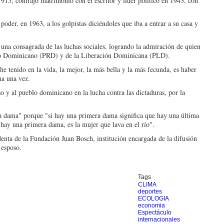
915, contrajo matrimonio con el escritor y líder político en 1943, con
poder, en 1963, a los golpistas diciéndoles que iba a entrar a su casa y
 una consagrada de las luchas sociales, logrando la admiración de quien
rio Dominicano (PRD) y de la Liberación Dominicana (PLD).
e tenido en la vida, la mejor, la más bella y la más fecunda, es haber
na una vez.
o y al pueblo dominicano en la lucha contra las dictaduras, por la
a dama" porque "si hay una primera dama significa que hay una última
 hay una primera dama, es la mujer que lava en el río".
enta de la Fundación Juan Bosch, institución encargada de la difusión
 esposo.
Tags
CLIMA
deportes
ECOLOGIA
economia
Espectáculo
internacionales