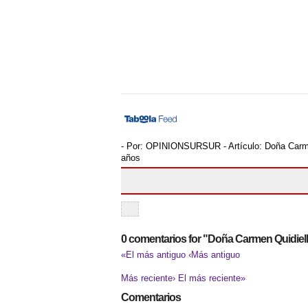
- Por:
OPINIONSURSUR
- Artículo:
Doña Carme
años
0 comentarios for "Doña Carmen Quidiell
«El más antiguo
‹Más antiguo
Más reciente›
El más reciente»
Comentarios