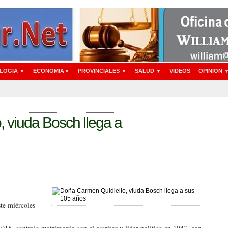
LOGIA ▼
ECONOMIA▼
PROVINCIALES ▼
SALUD ▼
VIDEOS
OPINION 
 viuda Bosch llega a
te miércoles