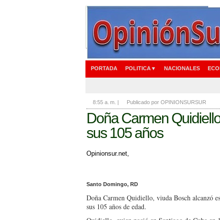
PORTADA
POLITICA▼
NACIONALES
ECO
8:55 a. m.
|
Publicado por OPINIONSURSUR
Doña Carmen Quidiello,
sus 105 años
Opinionsur.net,
Santo Domingo, RD
Doña Carmen Quidiello, viuda Bosch alcanzó es
sus 105 años de edad.