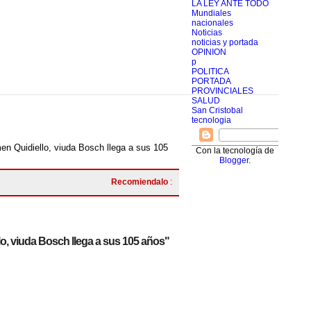
LA LEY ANTE TODO
Mundiales
nacionales
Noticias
noticias y portada
OPINION
p
POLITICA
PORTADA
PROVINCIALES
SALUD
San Cristobal
tecnologia
n Quidiello, viuda Bosch llega a sus 105
Con la tecnología de
Blogger
.
Recomiendalo
:
o, viuda Bosch llega a sus 105 años"