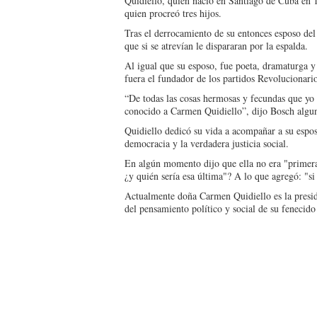
Quidiello, quien nació en Santiago de Cuba en 1
quien procreó tres hijos.
Tras el derrocamiento de su entonces esposo del 
que si se atrevían le dispararan por la espalda.
Al igual que su esposo, fue poeta, dramaturga y
fuera el fundador de los partidos Revoluciona
“De todas las cosas hermosas y fecundas que yo h
conocido a Carmen Quidiello”, dijo Bosch algu
Quidiello dedicó su vida a acompañar a su espos
democracia y la verdadera justicia social.
En algún momento dijo que ella no era "primer
¿y quién sería esa última"? A lo que agregó: "si
Actualmente doña Carmen Quidiello es la presid
del pensamiento político y social de su fenecido