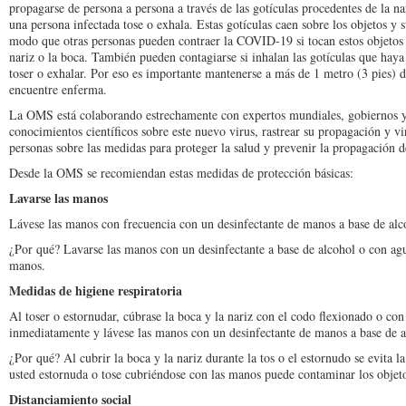
propagarse de persona a persona a través de las gotículas procedentes de la n
una persona infectada tose o exhala. Estas gotículas caen sobre los objetos y 
modo que otras personas pueden contraer la COVID-19 si tocan estos objetos o 
nariz o la boca. También pueden contagiarse si inhalan las gotículas que ha
toser o exhalar. Por eso es importante mantenerse a más de 1 metro (3 pies) d
encuentre enferma.
La OMS está colaborando estrechamente con expertos mundiales, gobiernos y
conocimientos científicos sobre este nuevo virus, rastrear su propagación y vir
personas sobre las medidas para proteger la salud y prevenir la propagación d
Desde la OMS se recomiendan estas medidas de protección básicas:
Lavarse las manos
Lávese las manos con frecuencia con un desinfectante de manos a base de alc
¿Por qué? Lavarse las manos con un desinfectante a base de alcohol o con agua
manos.
Medidas de higiene respiratoria
Al toser o estornudar, cúbrase la boca y la nariz con el codo flexionado o con
inmediatamente y lávese las manos con un desinfectante de manos a base de a
¿Por qué? Al cubrir la boca y la nariz durante la tos o el estornudo se evita 
usted estornuda o tose cubriéndose con las manos puede contaminar los objeto
Distanciamiento social