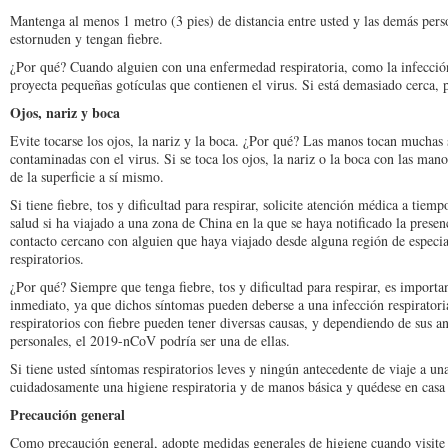
Mantenga al menos 1 metro (3 pies) de distancia entre usted y las demás pers
estornuden y tengan fiebre.
¿Por qué? Cuando alguien con una enfermedad respiratoria, como la infecció
proyecta pequeñas gotículas que contienen el virus. Si está demasiado cerca, p
Ojos, nariz y boca
Evite tocarse los ojos, la nariz y la boca. ¿Por qué? Las manos tocan muchas 
contaminadas con el virus. Si se toca los ojos, la nariz o la boca con las man
de la superficie a sí mismo.
Si tiene fiebre, tos y dificultad para respirar, solicite atención médica a tiem
salud si ha viajado a una zona de China en la que se haya notificado la prese
contacto cercano con alguien que haya viajado desde alguna región de especia
respiratorios.
¿Por qué? Siempre que tenga fiebre, tos y dificultad para respirar, es import
inmediato, ya que dichos síntomas pueden deberse a una infección respiratori
respiratorios con fiebre pueden tener diversas causas, y dependiendo de sus an
personales, el 2019-nCoV podría ser una de ellas.
Si tiene usted síntomas respiratorios leves y ningún antecedente de viaje a un
cuidadosamente una higiene respiratoria y de manos básica y quédese en casa h
Precaución general
Como precaución general, adopte medidas generales de higiene cuando visite