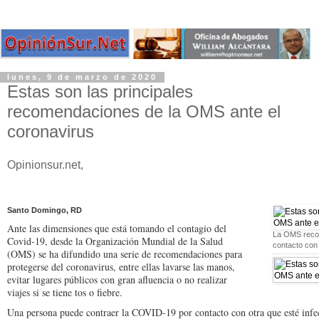
lunes, 9 de marzo de 2020
Estas son las principales
recomendaciones de la OMS ante el
coronavirus
Opinionsur.net,
Santo Domingo, RD
Ante las dimensiones que está tomando el contagio del
La OMS recom
Covid-19, desde la Organización Mundial de la Salud
contacto con
(OMS) se ha difundido una serie de recomendaciones para
protegerse del coronavirus, entre ellas lavarse las manos,
evitar lugares públicos con gran afluencia o no realizar
viajes si se tiene tos o fiebre.
Una persona puede contraer la COVID-19 por contacto con otra que esté infe