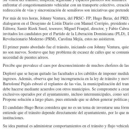
enfrentar el congestionamiento vehicular con un transporte colectivo, creación
redirección de vías y sincronización de semáforos son iniciativas que pretende
Por más de tres horas, Johnny Ventura, del PRSC- FP; Hugo Beras, del PRD,
dialogaron en el Desayuno de Listín Diario con Manuel Corripio, presidente 
Editora; Samir Rizek Sued, tesorero; Miguel Franjul, director, y Fabio Cabral
invitados los candidatos por el Partido de la Liberación Dominicana (PLD), 
Revolucionario Moderno (PRM), Carolina Mejía, estos no asistieron.
El primer punto abordado fue el tránsito, iniciando con Johnny Ventura, qu
no son nuevos. Sostuvo que hay problema de escasez de calles que se comuniq
necesidad de puentes aéreos.
Percibe que prevalece el caos por desconocimiento de muchos choferes de las l
Deploró que se hayan quitado las facultades a los cabildos de imponer medida
ingresos. Además, observa que hay incongruencia en la ley de tránsito y mo
Bartolomé Pujals esbozó el replanteo de las vías, la municipalización del tra
debe hacerse mediante acuerdos con otros municipios. Se compromete a crear l
exclusivos operados por el ayuntamiento, incluso intermunicipales, como ser
Propone solución a largo plazo, pues entiende que se deben generar políticas
El candidato Hugo Beras considera que no es un tema de inventarse una fórm
entiende que el tránsito depende directamente del ayuntamiento, por lo que no 
instituciones.
Su idea puntual es administrar comportamientos en el tránsito y flujo vehicul