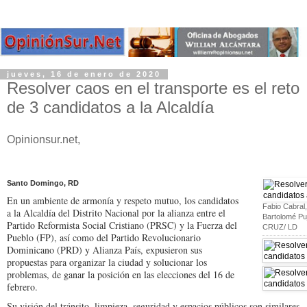
jueves, 16 de enero de 2020
Resolver caos en el transporte es el reto
de 3 candidatos a la Alcaldía
Opinionsur.net,
Santo Domingo, RD
En un ambiente de armonía y respeto mutuo, los candidatos
Fabio Cabral,
a la Alcaldía del Distrito Nacional por la alianza entre el
Bartolomé Pu
Partido Reformista Social Cristiano (PRSC) y la Fuerza del
CRUZ/ LD
Pueblo (FP), así como del Partido Revolucionario
Dominicano (PRD) y Alianza País, expusieron sus
propuestas para organizar la ciudad y solucionar los
problemas, de ganar la posición en las elecciones del 16 de
febrero.
Su visión del tránsito, limpieza, seguridad y espacios públicos son similares