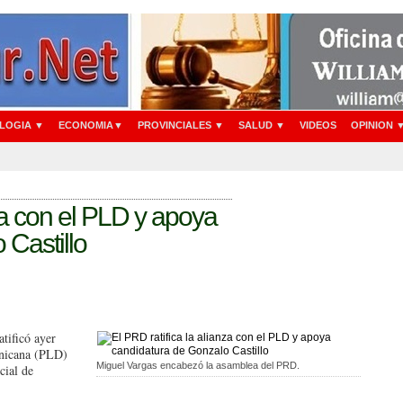
LOGIA ▼
ECONOMIA▼
PROVINCIALES ▼
SALUD ▼
VIDEOS
OPINION 
nza con el PLD y apoya
 Castillo
tificó ayer
inicana (PLD)
Miguel Vargas encabezó la asamblea del PRD.
cial de