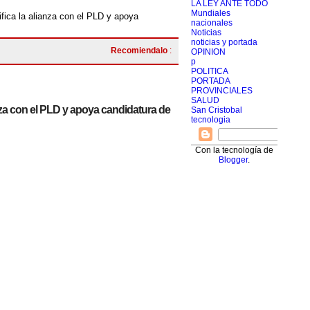
LA LEY ANTE TODO
Mundiales
ifica la alianza con el PLD y apoya
nacionales
Noticias
noticias y portada
Recomiendalo
:
OPINION
p
POLITICA
PORTADA
PROVINCIALES
SALUD
anza con el PLD y apoya candidatura de
San Cristobal
tecnologia
Con la tecnología de
Blogger
.