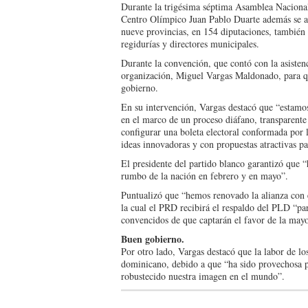
Durante la trigésima séptima Asamblea Nacional
Centro Olímpico Juan Pablo Duarte además se an
nueve provincias, en 154 diputaciones, también 
regidurías y directores municipales.
Durante la convención, que contó con la asisten
organización, Miguel Vargas Maldonado, para que
gobierno.
En su intervención, Vargas destacó que “estamos
en el marco de un proceso diáfano, transparente
configurar una boleta electoral conformada por 
ideas innovadoras y con propuestas atractivas p
El presidente del partido blanco garantizó que 
rumbo de la nación en febrero y en mayo”.
Puntualizó que “hemos renovado la alianza con 
la cual el PRD recibirá el respaldo del PLD “par
convencidos de que captarán el favor de la mayor
Buen gobierno.
Por otro lado, Vargas destacó que la labor de lo
dominicano, debido a que “ha sido provechosa pa
robustecido nuestra imagen en el mundo”.