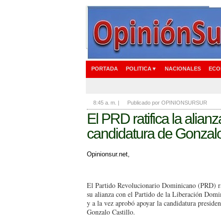
PORTADA
POLITICA▼
NACIONALES
ECO
8:45 a. m.
|
Publicado por OPINIONSURSUR
El PRD ratifica la alia
candidatura de Gonzalo
Opinionsur.net,
El Partido Revolucionario Dominicano (PRD) ra
su alianza con el Partido de la Liberación Dom
y a la vez aprobó apoyar la candidatura presiden
Gonzalo Castillo.