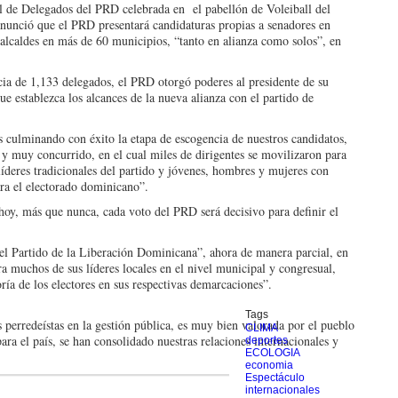
 de Delegados del PRD celebrada en el pabellón de Voleiball del
unció que el PRD presentará candidaturas propias a senadores en
alcaldes en más de 60 municipios, “tanto en alianza como solos”, en
cia de 1,133 delegados, el PRD otorgó poderes al presidente de su
 establezca los alcances de la nueva alianza con el partido de
 culminando con éxito la etapa de escogencia de nuestros candidatos,
 y muy concurrido, en el cual miles de dirigentes se movilizaron para
líderes tradicionales del partido y jóvenes, hombres y mujeres con
ara el electorado dominicano”.
“hoy, más que nunca, cada voto del PRD será decisivo para definir el
el Partido de la Liberación Dominicana”, ahora de manera parcial, en
a muchos de sus líderes locales en el nivel municipal y congresual,
ía de los electores en sus respectivas demarcaciones”.
Tags
s perredeístas en la gestión pública, es muy bien valorada por el pueblo
CLIMA
ra el país, se han consolidado nuestras relaciones internacionales y
deportes
ECOLOGIA
economia
Espectáculo
internacionales