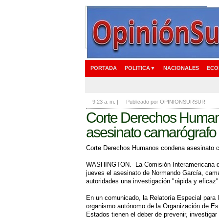
PORTADA
POLITICA▼
NACIONALES
ECO
9:23 a. m.
|
Publicado por OPINIONSURSUR
Corte Derechos Huma
asesinato camarógrafo
Corte Derechos Humanos condena asesinato c
WASHINGTON.- La Comisión Interamericana d
jueves el asesinato de Normando García, camar
autoridades una investigación "rápida y eficaz
En un comunicado, la Relatoría Especial para 
organismo autónomo de la Organización de Es
Estados tienen el deber de prevenir, investigar