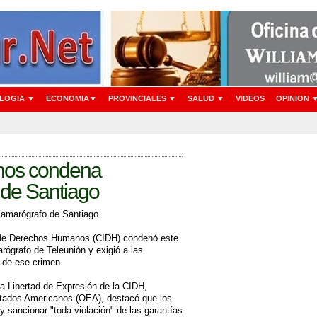
LOGIA ▼
ECONOMIA▼
PROVINCIALES ▼
SALUD ▼
VIDEOS
OPINION 
nos condena
 de Santiago
amarógrafo de Santiago
e Derechos Humanos (CIDH) condenó este
ógrafo de Teleunión y exigió a las
" de ese crimen.
la Libertad de Expresión de la CIDH,
tados Americanos (OEA), destacó que los
 y sancionar "toda violación" de las garantías