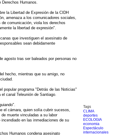
re Derechos Humanos.
obre la Libertad de Expresión de la CIDH
ción, amenaza a los comunicadores sociales,
s de comunicación, viola los derechos
mente la libertad de expresión".
nicanas que investiguen el asesinato de
s responsables sean debidamente
de agosto tras ser baleados por personas no
 del hecho, mientras que su amigo, no
 ciudad.
el popular programa "Detrás de las Noticias"
 el canal Teleunión de Santiago.
guiando".
Tags
 el cámara, quien solía cubrir sucesos,
CLIMA
 de muerte vinculadas a su labor
deportes
ECOLOGIA
o incendiado en las inmediaciones de su
economia
Espectáculo
internacionales
echos Humanos condena asesinato