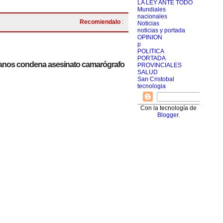
LA LEY ANTE TODO
Mundiales
nacionales
Recomiendalo
:
Noticias
noticias y portada
OPINION
p
POLITICA
PORTADA
manos condena asesinato camarógrafo
PROVINCIALES
SALUD
San Cristobal
tecnologia
Con la tecnología de
Blogger
.