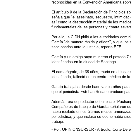
reconocidas en la Convención Americana sob
El artículo 9 de la Declaración de Principios s
señala que "el asesinato, secuestro, intimida
así como la destrucción material de los medio
fundamentales de las personas y coarta severa
Por ello, la CIDH pidió a las autoridades domi
García "de manera rápida y eficaz", y que lo
sancionados ante la justicia, reporta EFE.
García y un amigo suyo murieron el pasado 7 
identificadas en la ciudad de Santiago.
El camarógrafo, de 38 años, murió en el lugar
identificado, falleció en un centro médico de la
García trabajaba desde hace varios años para 
que el periodista Esteban Rosario produce para
Además, era coproductor del espacio "Pachan
Compañeros de trabajo de García señalaron que
había recibido en los últimos meses amenazas
periodística, y que incluso su coche había sid
trabajo.
- Por:
OPINIONSURSUR
- Artículo:
Corte Der